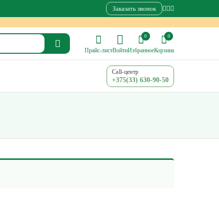
Заказать звонок
0
0
Прайс-лист
Войти
Избранное
Корзина
Call-центр
+375(33) 630-90-50