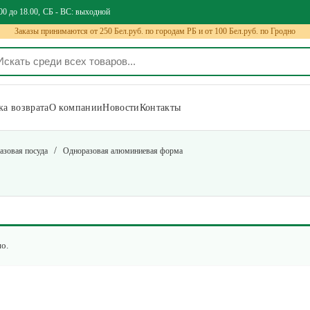
00 до 18.00
СБ - ВС: выходной
Заказы принимаются от 250 Бел.руб. по городам РБ и от 100 Бел.руб. по Гродно
а возврата
О компании
Новости
Контакты
/
зовая посуда
Одноразовая алюминиевая форма
о.