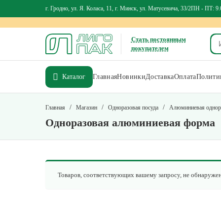
г. Гродно, ул. Я. Коласа, 11, г. Минск, ул. Матусевича, 33/2
ПН - ПТ: 9.
Стать постоянным
покупателем
Каталог
Главная
Новинки
Доставка
Оплата
Политик
/
/
/
Главная
Магазин
Одноразовая посуда
Алюминиевая однора
Одноразовая алюминиевая форма
Товаров, соответствующих вашему запросу, не обнаружен