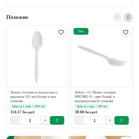
Похожие
New
Ложка столовая из кукурузного
Набор «1/1 Вилка столовая
крахмала 145 мм (белая) в инд.
БИОЭКО S», цвет белый, в
упаковке
индивидуальной упаковке
Цена за 1 упак / 1000 шт.
Цена за 1 кор. / 300 шт.
114.17
30.66
Бел.руб
Бел.руб
-
+
-
+