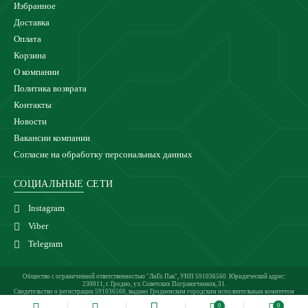
Избранное
Доставка
Оплата
Корзина
О компании
Политика возврата
Контакты
Новости
Вакансии компании
Согласие на обработку персональных данных
СОЦИАЛЬНЫЕ СЕТИ
Instagram
Viber
Telegram
Общество с ограниченной ответственностью "ЛиГо Пак", УНП 591036560. Юридический адрес:
230011, г. Гродно, ул. Советских Пограничников, 31.
Свидетельство о регистрации 591036560, выдано Гродненским городским исполнительным комитетом
24.02.2021 г.
0
0
Магазин зарегистрирован в Торговом реестре 27.05.2021 под №510921.