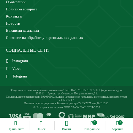
О компании
Политика возврата
Контакты
Новости
Вакансии компании
Согласие на обработку персональных данных
СОЦИАЛЬНЫЕ СЕТИ
Instagram
Viber
Telegram
Общество с ограниченной ответственностью "ЛиГо Пак", УНП 591036560. Юридический адрес:
230011, г. Гродно, ул. Советских Пограничников, 31.
Свидетельство о регистрации 591036560, выдано Гродненским городским исполнительным комитетом
24.02.2021 г.
Магазин зарегистрирован в Торговом реестре 27.05.2021 под №510921.
© Все права защищены ООО "ЛиГо Пак", 2021-2026
0
0
Прайс-лист
Поиск
Войти
Избранное
Корзина