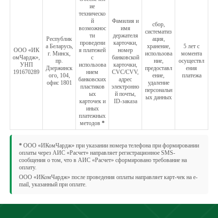
ие
техническо
й
Фамилия и
сбор,
возможнос
имя
систематиз
ти
держателя
Республик
ация,
проведени
карточки,
а Беларусь,
хранение,
5 лет с
ООО «ИК
я платежей
номер
г. Минск,
использова
момента
омЧардж»,
с
банковской
пр.
ние,
осуществл
УНП
использова
карточки,
Дзержинск
предоставл
ения
191670289
нием
CVC/CVV,
ого, 104,
ение,
платежа
банковских
адрес
офис 1801
удаление
пластиков
электронно
персональн
ых
й почты,
ых данных
карточек и
ID-заказа
иных
платежных
методов
*
*
ООО «ИКомЧардж» при указании номера телефона при формировании
оплаты через АИС «Расчет» направляет регистрационное SMS-
сообщения о том, что в АИС «Расчет» сформировано требование на
оплату.
ООО «ИКомЧардж» после проведения оплаты направляет карт-чек на e-
mail, указанный при оплате.