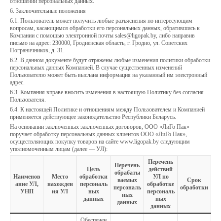
отношении персональных данных.
6. Заключительные положения
6.1. Пользователь может получить любые разъяснения по интересующим
вопросам, касающимся обработки его персональных данных, обратившись к
Компании с помощью электронной почты sales@ligopak.by, либо направив
письмо на адрес: 230000, Гродненская область, г. Гродно, ул. Советских
Пограничников, д. 31.
6.2. В данном документе будут отражены любые изменения политики обработки
персональных данных Компанией. В случае существенных изменений
Пользователю может быть выслана информация на указанный им электронный
адрес.
6.3. Компания вправе вносить изменения в настоящую Политику без согласия
Пользователя.
6.4. К настоящей Политике и отношениям между Пользователем и Компанией
применяется действующее законодательство Республики Беларусь.
На основании заключенных заключенных договоров, ООО «ЛиГо Пак»
поручает обработку персональных данных клиентов ООО «ЛиГо Пак»,
осуществляющих покупку товаров на сайте www.ligopak.by следующим
уполномоченным лицам (далее — УЛ):
Перечень
Перечень
Цель
действий
обрабаты
Наименов
Место
обработки
УЛ по
ваемых
Срок
ание УЛ,
нахожден
персональ
обработке
персональ
обработки
УНП
ия УЛ
ных
персональ
ных
данных
ных
данных
данных
Обеспечен