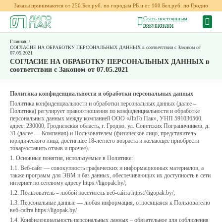
Заказы принимаются от 250 Бел.руб. по городам РБ и от 100 Бел.руб. по Гродно
Стать постоянным
покупателем
Главная
/
СОГЛАСИЕ НА ОБРАБОТКУ ПЕРСОНАЛЬНЫХ ДАННЫХ в соответствии с Законом от
07.05.2021
СОГЛАСИЕ НА ОБРАБОТКУ ПЕРСОНАЛЬНЫХ ДАННЫХ в
соответствии с Законом от 07.05.2021
Политика конфиденциальности и обработки персональных данных
Политика конфиденциальности и обработки персональных данных (далее –
Политика) регулирует правоотношения по конфиденциальности и обработке
персональных данных между компанией ООО «ЛиГо Пак», УНП 591036560,
адрес: 230000, Гродненская область, г. Гродно, ул. Советских Пограничников, д.
31 (далее — Компания) и Пользователем (физическое лицо, представитель
юридического лица, достигшее 18-летнего возраста и желающее приобрести
товар/оставить отзыв и прочее).
1. Основные понятия, используемые в Политике:
1.1. Веб-сайт — совокупность графических и информационных материалов, а
также программ для ЭВМ и баз данных, обеспечивающих их доступность в сети
интернет по сетевому адресу https://ligopak.by/;
1.2. Пользователь – любой посетитель веб-сайта https://ligopak.by/;
1.3. Персональные данные — любая информация, относящаяся к Пользователю
веб-сайта https://ligopak.by/
1.4. Конфиденциальность персональных данных – обязательное для соблюдения