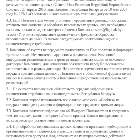
информатизации и защите информации» с учетом положений Общего
регламента по защите данных (General Data Protection Regulation) Европейского
Союза от 27 апреля 2016 года, Законом Республики Беларусь от 10 мая 2007
года № 225-3 «О рекламе» и локальными нормативными документами.
4.3. Если Пользователь желает уточнения персональных данных, либо желает
отозвать свое согласие на обработку персональных данных, ему необходимо
написать письмо на адрес электронной почты Компании: sales@ligopak.by с
темой «Уточнить персональные данные» или «Прекратить обработку
персональных данных». В письме следует указать электронный адрес и
соответствующее требование.
5. Компания обязуется не передавать полученную от Пользователя информацию
третьим лицам. Не считается нарушением предоставление Компанией
информации рекламодателям и третьим лицам, действующим на основании
договора с Компанией, для исполнения обязательств перед Пользователем
исключительно в рамках договора. Не считается нарушением настоящего пункта
передача третьим лицам данных о Пользователе в обезличенной форме в целях
оценки и анализа работы системы Компании и предоставления персональных
рекомендаций.
5.1. Не считается нарушением обязательств передача информации в
соответствии с требованиями законодательства Республики Беларусь.
5.2. Компания вправе использовать технологию «cookies». «Cookies» не
содержат конфиденциальную информацию и не передаются третьим лицам.
5.3. Компания получает информацию об IP-адресе Пользователя и сведения о
том, по ссылке с какого интернет-сайта он пришел. Данная информация не
используется для установления личности посетителя.
5.4. При обработке персональных данных Компания принимает необходимые и
организационные и технические меры для защиты персональных данных от
неправомерного доступа к ним, а также от иных неправомерных действий в