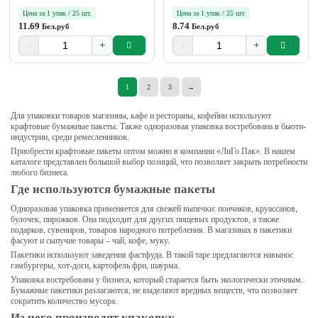
Цена за 1 упак / 25 шт.
Цена за 1 упак / 25 шт.
11.69
8.74
Бел.руб
Бел.руб
-
+
-
+
1
2
3
→
Для упаковки товаров магазины, кафе и рестораны, кофейни используют
крафтовые бумажные пакеты. Также одноразовая упаковка востребована в бьюти-
индустрии, среди ремесленников.
Приобрести крафтовые пакеты оптом можно в компании «ЛиГо Пак». В нашем
каталоге представлен большой выбор позиций, что позволяет закрыть потребности
любого бизнеса.
Где используются бумажные пакеты
Одноразовая упаковка применяется для свежей выпечки: пончиков, круассанов,
булочек, пирожков. Она подходит для других пищевых продуктов, а также
подарков, сувениров, товаров народного потребления. В магазинах в пакетики
фасуют и сыпучие товары – чай, кофе, муку.
Пакетики используют заведения фастфуда. В такой таре предлагаются навынос
гамбургеры, хот-доги, картофель фри, шаурма.
Упаковка востребована у бизнеса, который старается быть экологически этичным.
Бумажные пакетики разлагаются, не выделяют вредных веществ, что позволяет
сократить количество мусора.
Из чего производят упаковку