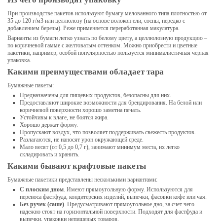
При производстве пакетов используют бумагу мелованного типа плотностью от
35 до 120 г/м3 или целлюлозу (на основе волокон ели, сосны, нередко с
добавлением березы). Реже применяется переработанная макулатура.
Варианты из бумаги легко узнать по белому цвету, а целлюлозную продукцию –
по коричневой гамме с желтоватым оттенком. Можно приобрести и цветные
пакетики, например, особой популярностью пользуется минималистичная черная
упаковка.
Какими преимуществами обладает тара
Бумажные пакеты:
Предназначены для пищевых продуктов, безопасны для них.
Предоставляют широкие возможности для брендирования. На белой или
коричневой поверхности хорошо заметна печать.
Устойчивы к влаге, не боятся жира.
Хорошо держат форму.
Пропускают воздух, что позволяет поддерживать свежесть продуктов.
Разлагаются, не наносят урон окружающей среде.
Мало весят (от 0,5 до 0,7 г), занимают минимум места, их легко
складировать и хранить.
Какими бывают крафтовые пакеты
Бумажные пакетики представлены несколькими вариантами:
С плоским дном
. Имеют прямоугольную форму. Используются для
переноса фастфуда, кондитерских изделий, выпечки, фасовки кофе или чая.
Без ручек (саше)
. Предусматривают прямоугольное дно, за счет чего
надежно стоят на горизонтальной поверхности. Подходят для фастфуда и
выпечки, упаковки непищевых товаров.