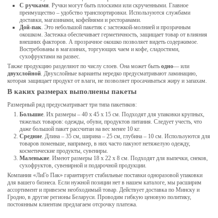
С ручками
. Ручки могут быть плоскими или скрученными. Главное
преимущество – удобство транспортировки. Используются службами
доставки, магазинами, кофейнями и ресторанами.
Дой-пак
. Это небольшой пакетик с застежкой-молнией и прозрачным
окошком. Застежка обеспечивает герметичность, защищает товар от влияния
внешних факторов. А прозрачное окошко позволяет видеть содержимое.
Востребованы в магазинах, торгующих чаем и кофе, сладостями,
сухофруктами на развес.
Также продукцию разделяют по числу слоев. Она может быть
одно
— или
двухслойной
. Двухслойные варианты нередко предусматривают ламинацию,
которая защищает продукт от влаги, не позволяет просачиваться жиру и запахам.
В каких размерах выполнены пакеты
Размерный ряд предусматривает три типа пакетиков:
Большие
. Их размеры – 40 x 45 x 15 см. Подходят для упаковки крупных,
тяжелых товаров: одежды, обуви, продуктов питания. Следует учесть, что
даже большой пакет рассчитан на вес менее 10 кг.
Средние
. Длина – 35 см, ширина – 25 см, глубина – 10 см. Используются для
товаров поменьше, например, в них часто пакуют нетяжелую одежду,
косметические продукты, сувениры.
Маленькие
. Имеют размеры 18 x 22 x 8 см. Подходят для выпечки, снеков,
сухофруктов, сувенирной и подарочной продукции.
Компания «ЛиГо Пак» гарантирует стабильные поставки одноразовой упаковки
для вашего бизнеса. Если нужной позиции нет в нашем каталоге, мы расширим
ассортимент и привезем необходимый товар. Действует доставка по Минску и
Гродно, в другие регионы Беларуси. Проводим гибкую ценовую политику,
постоянным клиентам предлагаем отсрочку платежа.