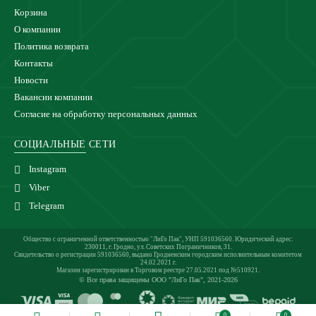
Корзина
О компании
Политика возврата
Контакты
Новости
Вакансии компании
Согласие на обработку персональных данных
СОЦИАЛЬНЫЕ СЕТИ
Instagram
Viber
Telegram
Общество с ограниченной ответственностью "ЛиГо Пак", УНП 591036560. Юридический адрес:
230011, г. Гродно, ул. Советских Пограничников, 31.
Свидетельство о регистрации 591036560, выдано Гродненским городским исполнительным комитетом
24.02.2021 г.
Магазин зарегистрирован в Торговом реестре 27.05.2021 под №510921.
© Все права защищены ООО "ЛиГо Пак", 2021-2026
0
0