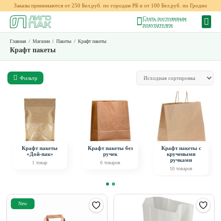
Заказы принимаются от 250 Бел.руб. по городам РБ и от 100 Бел.руб. по Гродно
Стать постоянным
покупателем
Главная
/
Магазин
/
Пакеты
/
Крафт пакеты
Крафт пакеты
Фильтр
Крафт пакеты
Крафт пакеты без
Крафт пакеты с
«Дой-пак»
ручек
кручеными
ручками
1 товар
6 товаров
10 товаров
New