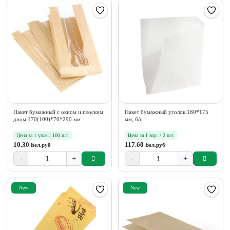
Пакет бумажный с окном и плоским
Пакет бумажный уголок 180*175
дном 170(100)*70*290 мм
мм, б/п
Цена за 1 упак / 100 шт.
Цена за 1 кор. / 2 шт.
10.30
117.60
Бел.руб
Бел.руб
-
+
-
+
New
New