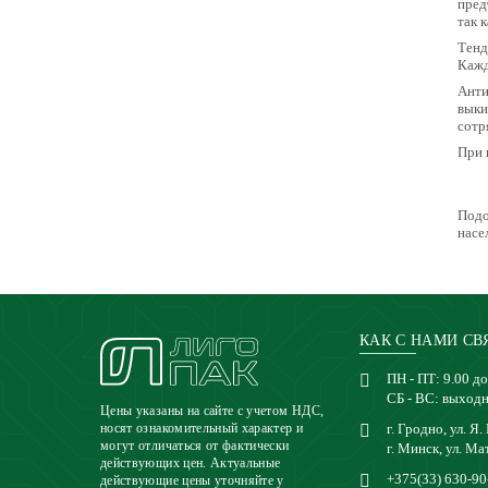
пред
так 
Тенд
Кажд
Анти
выки
сотр
При 
Подо
насе
КАК С НАМИ СВ
ПН - ПТ: 9.00 до
СБ - ВС: выход
Цены указаны на сайте с учетом НДС,
г. Гродно, ул. Я.
носят ознакомительный характер и
могут отличаться от фактически
г. Минск, ул. Ма
действующих цен. Актуальные
+375(33) 630-90
действующие цены уточняйте у