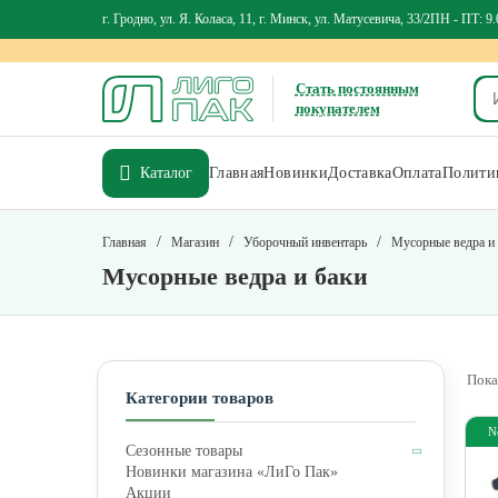
г. Гродно, ул. Я. Коласа, 11, г. Минск, ул. Матусевича, 33/2
ПН - ПТ: 9.
Стать постоянным
покупателем
Каталог
Главная
Новинки
Доставка
Оплата
Политик
/
/
/
Главная
Магазин
Уборочный инвентарь
Мусорные ведра и
Мусорные ведра и баки
Пока
Категории товаров
N
Сезонные товары
Новинки магазина «ЛиГо Пак»
Акции