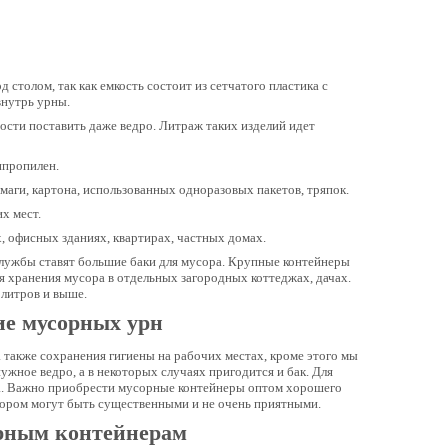
столом, так как емкость состоит из сетчатого пластика с
внутрь урны.
ости поставить даже ведро. Литраж таких изделий идет
ипропилен.
аги, картона, использованных одноразовых пакетов, тряпок.
х мест.
, офисных зданиях, квартирах, частных домах.
службы ставят большие баки для мусора. Крупные контейнеры
ля хранения мусора в отдельных загородных коттеджах, дачах.
 литров и выше.
ие мусорных урн
 также сохранения гигиены на рабочих местах, кроме этого мы
жное ведро, а в некоторых случаях пригодится и бак. Для
ва. Важно приобрести мусорные контейнеры оптом хорошего
сором могут быть существенными и не очень приятными.
орным контейнерам