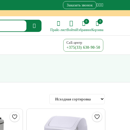
Заказать звонок
0
0
Прайс-лист
Войти
Избранное
Корзина
Call-центр
+375(33) 630-90-50