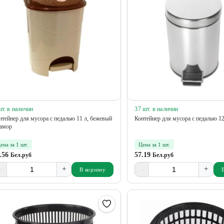
шт. в наличии
37 шт. в наличии
нтейнер для мусора с педалью 11 л, бежевый
Контейнер для мусора с педалью 1
амор
ена за 1 шт.
Цена за 1 шт.
.56
57.19
Бел.руб
Бел.руб
-
+
-
+
В корзину