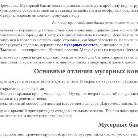
Прочность. Мусорный бак не должен развалиться или дать пробоину под нагру
Урна должна сохранять свои качества под воздействием атмосферных осадков 
Материал изделия не должен пропускать воду.
В основе производства баков лежит несколько 
металл
— нержавеющая сталь, сталь хромированная, оцинкованное железо. Ме
пластиковыми образцами. Смотрятся презентабельно и солидно. Используют и
например в торговых центрах, кафе, столовых, учебных заведениях, поликлини
оборудуются педалью, держателями
мусорных пакетов
, резинками на дне.
Пластик
— полипропилен. Жесткий пластик. Маркируется на изделиях буквам
тиковое мусорное ведро подойдет большего всего для бытового применения и в
тика ставят в туалетах и ванных комнатах, а также в квартирах и жилых домах.
Основные отличия мусорных кон
рки могут быть закрытого и открытого типа. В закрытых вариантах предпола
открытие крышки руками.
Открытие крышки при помощи педали. Мусорные ведра с крышкой и педалью 
повысить уровень гигиены.
Бесконтактный способ при помощи встроенного сенсора. Для точек с высокой
рки с крышкой пригодятся для отходов с сильным запахом. Так при помощи к
ляются запах и имеют непристойный вид.
Мусорные ба
 предполагают хранение крупногабаритного мусора. Так как зачастую они вы