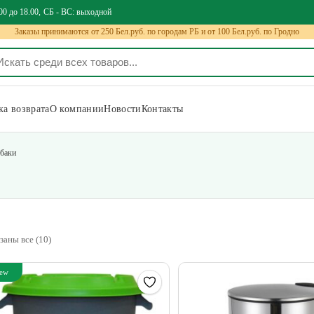
00 до 18.00
СБ - ВС: выходной
Заказы принимаются от 250 Бел.руб. по городам РБ и от 100 Бел.руб. по Гродно
а возврата
О компании
Новости
Контакты
 баки
заны все (10)
ew