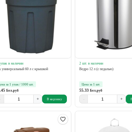
 упак в наличии
2 шт. в наличии
к универсальный 60 л с крышкой
Ведро 12 л (с педалью)
ена за 1 упак / 1000 шт.
Цена за 1 шт.
.45
55.33
Бел.руб
Бел.руб
-
+
-
+
В корзину