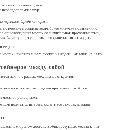
зкой или случайном ударе.
и перепадов температур.
материалов. Среди которых:
таллические мусорные ведра более живучие в сравнении с
х в общедоступных местах со значительной проходимостью,
ках. Зачастую для удобства и сохранения гигиены урны
и PP (ПП).
 местах незначительного скопления людей. Так такие урны из
тейнеров между собой
гается наличие разных механизмов открытия:
используются в местах средней проходимости. Чтобы
 степенью проходимости.
рышки получится на время скрыть все отходы, которые
ки
ставлены в открытом доступе в общедоступных местах к ним