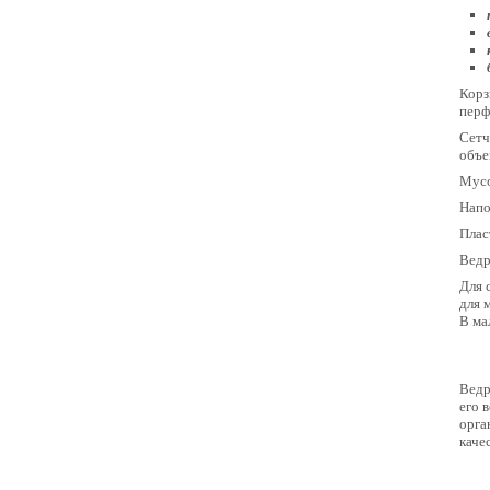
Корз
перф
Сетч
объе
Мусо
Напо
Плас
Ведр
Для 
для 
В ма
Ведр
его 
орга
каче