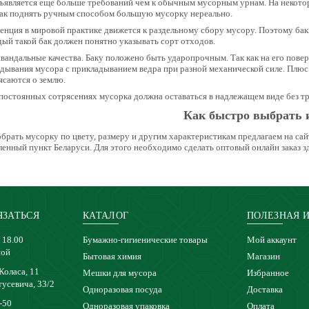
ъявляется еще больше требований чем к обычным мусорным урнам. На некотор
как поднять ручным способом большую мусорку нереально.
енция в мировой практике движется к раздельному сбору мусору. Поэтому бак
ый такой бак должен понятно указывать сорт отходов.
вандальные качества. Баку положено быть ударопрочным. Так как на его пов
дывания мусора с прикладыванием ведра при разной механической силе. Плюс
ясаются о землю.
постоянных сотрясениях мусорка должна оставаться в надлежащем виде без т
Как быстро выбрать 
брать мусорку по цвету, размеру и другим характеристикам предлагаем на са
ленный пункт Беларуси. Для этого необходимо сделать оптовый онлайн заказ зд
ЯЗАТЬСЯ
КАТАЛОГ
ПОЛЕЗНАЯ 
 18.00
Бумажно-гигиенические товары
Мой аккаунт
ной
Бытовая химия
Магазин
 Коласа, 11
Мешки для мусора
Избранное
тусевича, 33/2
Одноразовая посуда
Доставка
-50
Одноразовая упаковка
Оплата