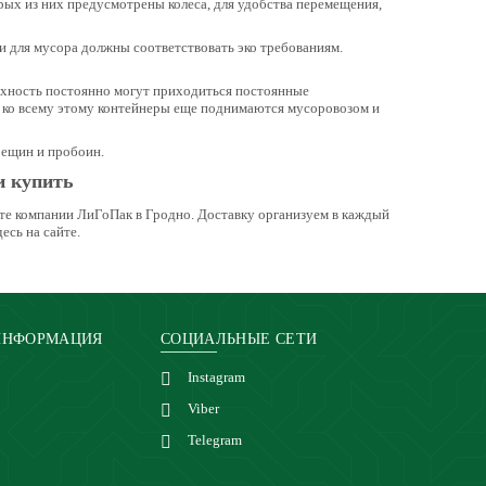
ых из них предусмотрены колеса, для удобства перемещения,
и для мусора должны соответствовать эко требованиям.
ерхность постоянно могут приходиться постоянные
 ко всему этому контейнеры еще поднимаются мусоровозом и
рещин и пробоин.
и купить
йте компании ЛиГоПак в Гродно. Доставку организуем в каждый
есь на сайте.
ИНФОРМАЦИЯ
СОЦИАЛЬНЫЕ СЕТИ
Instagram
Viber
Telegram