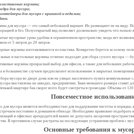
пластиковые корзины;
ведра для мусора;
контейнеры для мусора с крышкой и педалью;
баки.
ины для мусора — это самый небольшой вариант. Их размещают не на виду. Под 
орацией и без. Полуоткрытый вид позволяет досконально увидеть что попало 
атые мусорные урны удобны в ограниченном пространстве, когда нет возможн
мом от 5 литров до 20 литров.
рные корзины изготавливаются из пластика. Конкретно берется за основу пол
льные и настольные корзины отлично подходят для сбора сухого мусора — бум
тиковые корзины прекрасный выбор для офисов, а также для небольших рабочи
а в большинстве случаев предполагают использование в закрытых помещениях
сбора мусора во дворе дома или на улицах населенного пункта коммунальные 
мусора выставлены на заводах, предприятиях. Баки меньшего размера ставят д
ленькой квартире бак скорее всего будет смотреться громоздко. Объемы от 120
Повсеместное использован
о для мусора является необходимостью для поддержания чистоты и порядка, а
встречаем постоянно в домашнем обиходе. Необходимо правильно подобрать ну
низаций и офисных арендодателей важно не допускать засорения пространст
ства. В противном случае растраты на последующие устранения проблем с му
Основные требования к мус