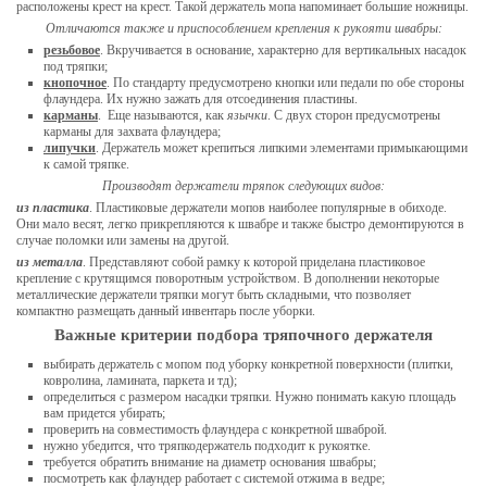
расположены крест на крест. Такой держатель мопа напоминает большие ножницы.
Отличаются также и приспособлением крепления к рукояти швабры:
резьбовое
. Вкручивается в основание, характерно для вертикальных насадок
под тряпки;
кнопочное
. По стандарту предусмотрено кнопки или педали по обе стороны
флаундера. Их нужно зажать для отсоединения пластины.
карманы
. Еще называются, как
язычки
. С двух сторон предусмотрены
карманы для захвата флаундера;
липучки
. Держатель может крепиться липкими элементами примыкающими
к самой тряпке.
Производят держатели тряпок следующих видов:
из пластика
. Пластиковые держатели мопов наиболее популярные в обиходе.
Они мало весят, легко прикрепляются к швабре и также быстро демонтируются в
случае поломки или замены на другой.
из металла
. Представляют собой рамку к которой приделана пластиковое
крепление с крутящимся поворотным устройством. В дополнении некоторые
металлические держатели тряпки могут быть складными, что позволяет
компактно размещать данный инвентарь после уборки.
Важные критерии подбора тряпочного держателя
выбирать держатель с мопом под уборку конкретной поверхности (плитки,
ковролина, ламината, паркета и тд);
определиться с размером насадки тряпки. Нужно понимать какую площадь
вам придется убирать;
проверить на совместимость флаундера с конкретной шваброй.
нужно убедится, что тряпкодержатель подходит к рукоятке.
требуется обратить внимание на диаметр основания швабры;
посмотреть как флаундер работает с системой отжима в ведре;