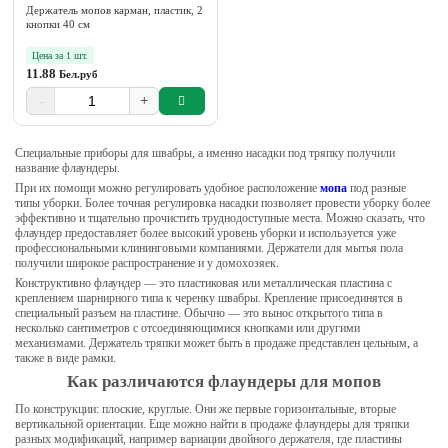
Держатель мопов карман, пластик, 2
кнопки 40 см
Цена за 1 шт.
11.88
Бел.руб
-
+
Специальные приборы для швабры, а именно насадки под тряпку получили
название флаундеры.
При их помощи можно регулировать удобное расположение
мопа
под разные
типы уборки. Более точная регулировка насадки позволяет провести уборку более
эффективно и тщательно прочистить труднодоступные места. Можно сказать, что
флаундер предоставляет более высокий уровень уборки и используется уже
профессиональными клининговыми компаниями. Держатели для мытья пола
получили широкое распространение и у домохозяек.
Конструктивно флаундер — это пластиковая или металлическая пластина с
креплением шарнирного типа к черенку швабры. Крепление присоединятся в
специальный разъем на пластине. Обычно — это вынос открытого типа в
несколько сантиметров с отсоединяющимися кнопками или другими
механизмами. Держатель тряпки может быть в продаже представлен цельным, а
также в виде рамки.
Как различаются флаундеры для мопов
По конструкции: плоские, круглые. Они же первые горизонтальные, вторые
вертикальной ориентации. Еще можно найти в продаже флаундеры для тряпки
разных модификаций, например вариации двойного держателя, где пластины