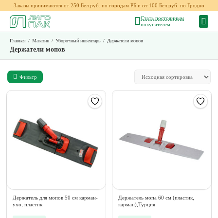
Заказы принимаются от 250 Бел.руб. по городам РБ и от 100 Бел.руб. по Гродно
Стать постоянным
покупателем
Главная
/
Магазин
/
Уборочный инвентарь
/
Держатели мопов
Держатели мопов
Фильтр
Держатель для мопов 50 см карман-
Держатель мопа 60 см (пластик,
ухо, пластик
карман),Турция