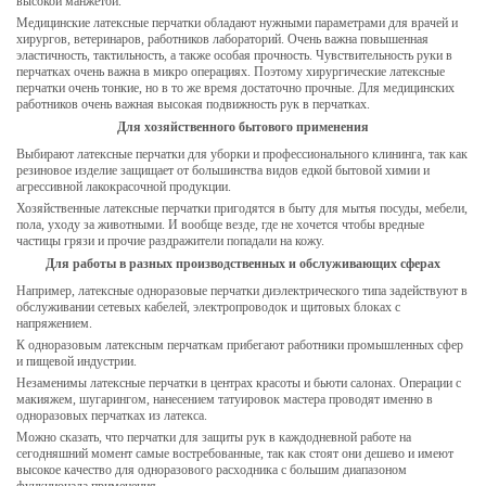
высокой манжетой.
Медицинские латексные перчатки обладают нужными параметрами для врачей и
хирургов, ветеринаров, работников лабораторий. Очень важна повышенная
эластичность, тактильность, а также особая прочность. Чувствительность руки в
перчатках очень важна в микро операциях. Поэтому хирургические латексные
перчатки очень тонкие, но в то же время достаточно прочные. Для медицинских
работников очень важная высокая подвижность рук в перчатках.
Для хозяйственного бытового применения
Выбирают латексные перчатки для уборки и профессионального клининга, так как
резиновое изделие защищает от большинства видов едкой бытовой химии и
агрессивной лакокрасочной продукции.
Хозяйственные латексные перчатки пригодятся в быту для мытья посуды, мебели,
пола, уходу за животными. И вообще везде, где не хочется чтобы вредные
частицы грязи и прочие раздражители попадали на кожу.
Для работы в разных производственных и обслуживающих сферах
Например, латексные одноразовые перчатки диэлектрического типа задействуют в
обслуживании сетевых кабелей, электропроводок и щитовых блоках с
напряжением.
К одноразовым латексным перчаткам прибегают работники промышленных сфер
и пищевой индустрии.
Незаменимы латексные перчатки в центрах красоты и бьюти салонах. Операции с
макияжем, шугарингом, нанесением татуировок мастера проводят именно в
одноразовых перчатках из латекса.
Можно сказать, что перчатки для защиты рук в каждодневной работе на
сегодняшний момент самые востребованные, так как стоят они дешево и имеют
высокое качество для одноразового расходника с большим диапазоном