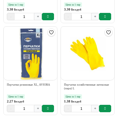
Цена за 1 пар
Цена за 1 пар
3.30
3.30
Бел.руб
Бел.руб
-
+
-
+
Перчатки резиновые XL, AVIORA
Перчатки хозяйственные латексные
(пара) L
Цена за 1 пар
Цена за 1 пар
2.27
1.38
Бел.руб
Бел.руб
-
+
-
+