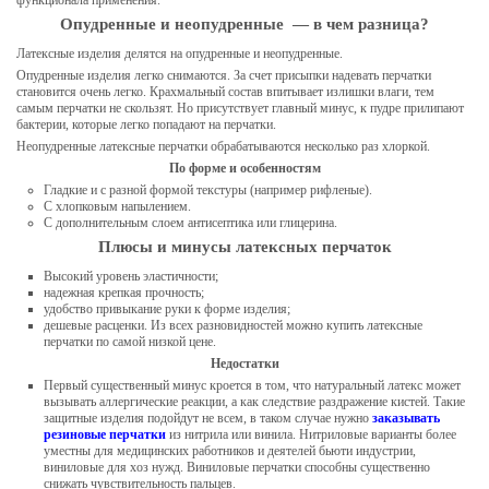
функционала применения.
Опудренные и неопудренные — в чем разница?
Латексные изделия делятся на опудренные и неопудренные.
Опудренные изделия легко снимаются. За счет присыпки надевать перчатки
становится очень легко. Крахмальный состав впитывает излишки влаги, тем
самым перчатки не скользят. Но присутствует главный минус, к пудре прилипают
бактерии, которые легко попадают на перчатки.
Неопудренные латексные перчатки обрабатываются несколько раз хлоркой.
По форме и особенностям
Гладкие и с разной формой текстуры (например рифленые).
С хлопковым напылением.
С дополнительным слоем антисептика или глицерина.
Плюсы и минусы латексных перчаток
Высокий уровень эластичности;
надежная крепкая прочность;
удобство привыкание руки к форме изделия;
дешевые расценки. Из всех разновидностей можно купить латексные
перчатки по самой низкой цене.
Недостатки
Первый существенный минус кроется в том, что натуральный латекс может
вызывать аллергические реакции, а как следствие раздражение кистей. Такие
защитные изделия подойдут не всем, в таком случае нужно
заказывать
резиновые перчатк
и
из нитрила или винила. Нитриловые варианты более
уместны для медицинских работников и деятелей бьюти индустрии,
виниловые для хоз нужд. Виниловые перчатки способны существенно
снижать чувствительность пальцев.