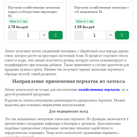
Перчатки хозяйственные латексные
Перчатки хозяйственные латексные с
(пара) особопрочные европодвес
х/б напылением XL
XL
Цена за 1 пар
Цена за 1 пар
2.70
1.50
Бел.руб
Бел.руб
-
+
-
+
Латекс получают путем соединений связанных с обработкой сока породы дерева
гевея, которое растет на просторах восточной Азии. В процессе отделяют смолу
гевеи от воды, тем самым получается резина, которую потом вулканизируют и
модифицируют при помощи добавок. Также применяют в составе красители для
придания нужного цвета. Именно так получают черные латексные перчатки и
образцы желтой, синей расцветки.
Направление применения перчаток из латекса
Латекс используют не только для изготовления
хозяйственных перчаток
, но и
другой резиновой продукции.
Изделия из латекса популярная разновидность одноразовых перчаток. Можно
выделить два основных направления использования:
Для медицинских нужд
Это так называемые смотровые латексные перчатки. Их функция заключается в
препятствии к попаданию инфекции и бактерии в организм. Дополнительно
подобные одноразовые стерильные латексные перчатки задействуют в
хирургических операциях. Чаще всего используют удлиненные варианты с