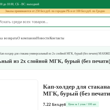
00 до 18.00
СБ - ВС: выходной
Заказы принимаются от 250 Бел.руб. по городам РБ и от 100 Бел.руб. по Гродно
а возврата
О компании
Новости
Контакты
Кап-холдер для стакана универсальный из 2х слойной МГК, бурый (без печати) МАНЖ
льный из 2х слойной МГК, бурый (без печ
Кап-холдер для стакана
МГК, бурый (без печа
7.22
Бел.руб
Цена за 1 упак / 100 шт.