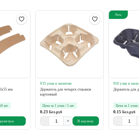
New
и
935 упак в наличии
910 упак в нал
80х55 мм
Держатель для четырех стаканов
Держатель для д
картонный
50 шт.
Цена за 1 упак / 1 шт.
Цена за 1 упак /
0.23
0.15
Бел.руб
Бел.руб
-
+
-
араметры
В корзину