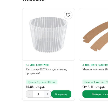
43 упак в наличии
3 тыс. шт. в наличи
Капхолдер 80*55 мм для стакана,
Манжет на стакан 2
прозрачный
Цена за 1 упак / 600 шт.
Цена за 1 тыс. шт. / 
60.88
От
5.11
Бел.руб
Бел.руб
-
+
В корзину
Выберите п