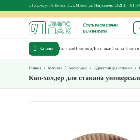
г. Гродно, ул. Я. Коласа, 11, г. Минск, ул. Матусевича, 33/2
ПН - ПТ: 9.
Стать постоянным
покупателем
Каталог
Главная
Новинки
Доставка
Оплата
Политик
/
/
/
/
Главная
Магазин
Аксессуары
Держатели для стаканов
Кап-холдер для стакана универса