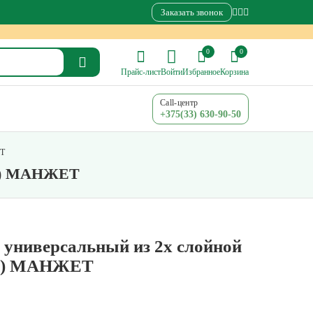
Заказать звонок
0
0
Прайс-лист
Войти
Избранное
Корзина
Call-центр
+375(33) 630-90-50
ЕТ
ати) МАНЖЕТ
 универсальный из 2х слойной
ти) МАНЖЕТ