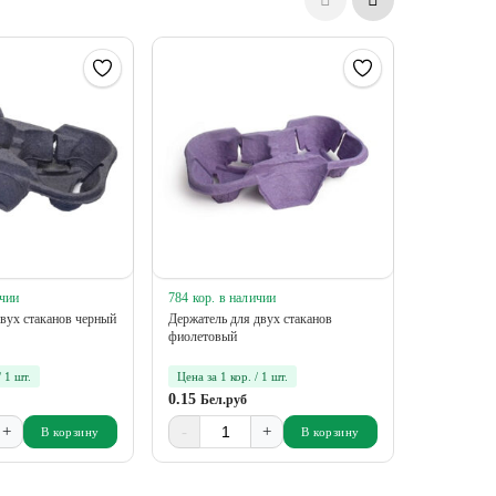
ичии
784 кор. в наличии
16 упак в 
вух стаканов черный
Держатель для двух стаканов
Держатель 
фиолетовый
CUPHOLD
 1 шт.
Цена за 1 кор. / 1 шт.
Цена за 1 у
0.15
14.38
Бел.руб
Бел.
+
-
+
-
В корзину
В корзину