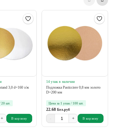
и
14 упак в наличии
13 упак в 
tand 3,0 d=160 з/ж
Подложка Pasticciere 0,8 мм золото
Подложка Ca
D=200 мм
круглая
/ 20 шт.
Цена за 1 упак / 100 шт.
Цена за 1 у
22.68
60.56
Бел.руб
Бел.
+
-
+
-
В корзину
В корзину