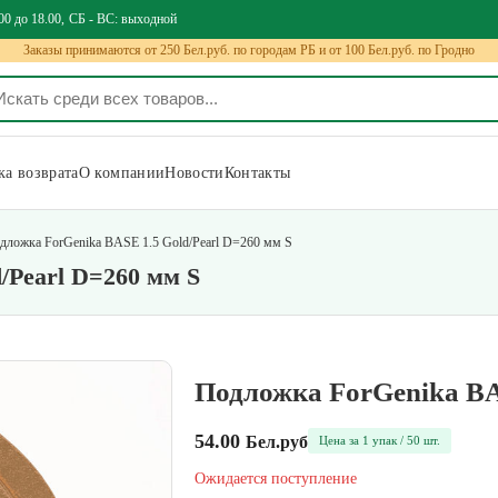
00 до 18.00
СБ - ВС: выходной
Заказы принимаются от 250 Бел.руб. по городам РБ и от 100 Бел.руб. по Гродно
а возврата
О компании
Новости
Контакты
дложка ForGenika BASE 1.5 Gold/Pearl D=260 мм S
/Pearl D=260 мм S
Подложка ForGenika BAS
54.00
Бел.руб
Цена за 1 упак / 50 шт.
Ожидается поступление