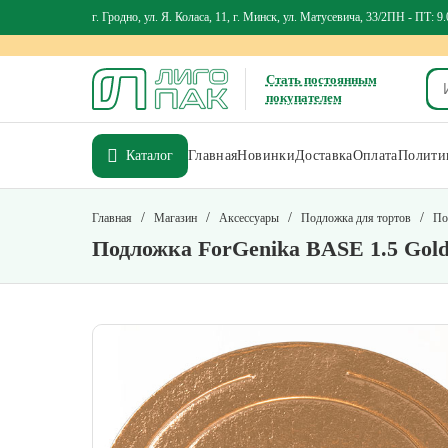
г. Гродно, ул. Я. Коласа, 11, г. Минск, ул. Матусевича, 33/2
ПН - ПТ: 9.
Стать постоянным
покупателем
Каталог
Главная
Новинки
Доставка
Оплата
Политик
/
/
/
/
Главная
Магазин
Аксессуары
Подложка для тортов
По
Подложка ForGenika BASE 1.5 Gold