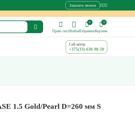
Заказать звонок
0
0
Прайс-лист
Войти
Избранное
Корзина
Call-центр
+375(33) 630-90-50
E 1.5 Gold/Pearl D=260 мм S