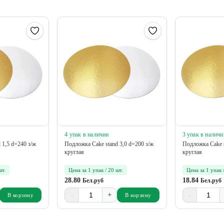
4 упак в наличии
3 упак в наличи
 1,5 d=240 з/ж
Подложка Cake stand 3,0 d=200 з/ж
Подложка Cake s
круглая
круглая
шт.
Цена за 1 упак / 20 шт.
Цена за 1 упак 
28.80
18.84
Бел.руб
Бел.руб
-
+
-
В корзину
В корзину