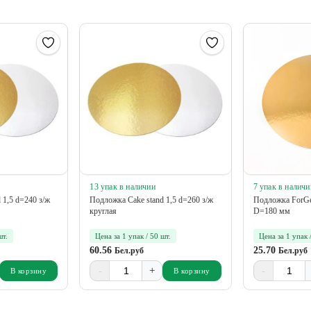
13 упак в наличии
7 упак в наличи
 1,5 d=240 з/ж
Подложка Cake stand 1,5 d=260 з/ж
Подложка ForGe
круглая
D=180 мм
шт.
Цена за 1 упак / 50 шт.
Цена за 1 упак 
60.56
25.70
Бел.руб
Бел.руб
-
+
-
В корзину
В корзину