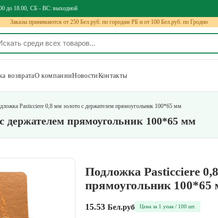
00 до 18.00
СБ - ВС: выходной
Заказы принимаются от 250 Бел.руб. по городам РБ и от 100 Бел.руб. по Гродно
а возврата
О компании
Новости
Контакты
дложка Pasticciere 0,8 мм золото с держателем прямоугольник 100*65 мм
о с держателем прямоугольник 100*65 мм
Подложка Pasticciere 0,
прямоугольник 100*65
15.53
Бел.руб
Цена за 1 упак / 100 шт.