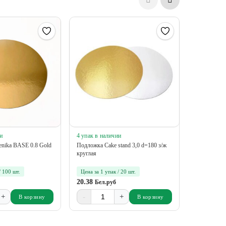
и
4 упак в наличии
5 упак в на
nika BASE 0.8 Gold
Подложка Cake stand 3,0 d=180 з/ж
Подложка Pa
круглая
держателем
мм
/ 100 шт.
Цена за 1 упак / 20 шт.
Цена за 1 у
20.38
14.55
Бел.руб
Бел.
+
-
+
-
В корзину
В корзину