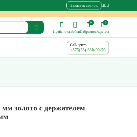
Заказать звонок
0
0
Прайс-лист
Войти
Избранное
Корзина
Call-центр
+375(33) 630-90-50
8 мм золото с держателем
 мм