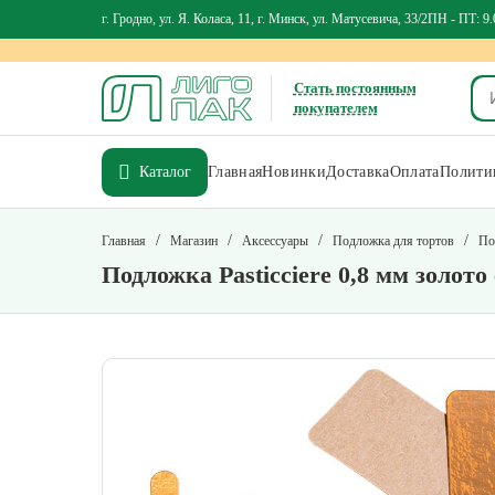
г. Гродно, ул. Я. Коласа, 11, г. Минск, ул. Матусевича, 33/2
ПН - ПТ: 9.
Стать постоянным
покупателем
Каталог
Главная
Новинки
Доставка
Оплата
Политик
/
/
/
/
Главная
Магазин
Аксессуары
Подложка для тортов
По
Подложка Pasticciere 0,8 мм золот