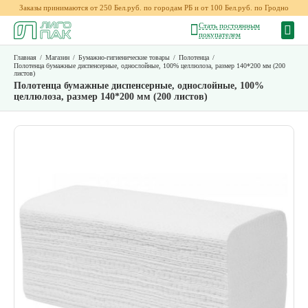
Заказы принимаются от 250 Бел.руб. по городам РБ и от 100 Бел.руб. по Гродно
Стать постоянным
покупателем
Главная
/
Магазин
/
Бумажно-гигиенические товары
/
Полотенца
/
Полотенца бумажные диспенсерные, однослойные, 100% целлюлоза, размер 140*200 мм (200
листов)
Полотенца бумажные диспенсерные, однослойные, 100%
целлюлоза, размер 140*200 мм (200 листов)