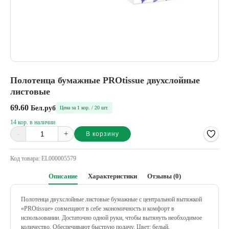
Полотенца бумажные PROtissue двухслойные
листовые
69.60
Бел.руб
Цена за 1 кор. / 20 шт.
14 кор. в наличии
-
+
В корзину
Alternative:
Код товара:
EL000005579
Описание
Характеристики
Отзывы (0)
Полотенца двухслойные листовые бумажные с центральной вытяжкой
«PROtissue» совмещают в себе экономичность и комфорт в
использовании. Достаточно одной руки, чтобы вытянуть необходимое
количество. Обеспечивают быструю подачу.
Цвет: белый.