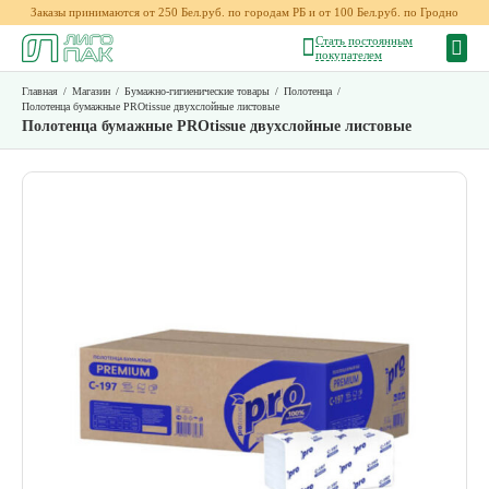
Заказы принимаются от 250 Бел.руб. по городам РБ и от 100 Бел.руб. по Гродно
Стать постоянным
покупателем
Главная
/
Магазин
/
Бумажно-гигиенические товары
/
Полотенца
/
Полотенца бумажные PROtissue двухслойные листовые
Полотенца бумажные PROtissue двухслойные листовые