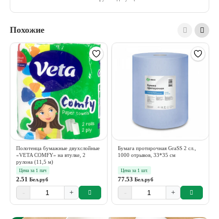
Похожие
Полотенца бумажные двухслойные
Бумага протирочная GraSS 2 сл.,
«VETA COMFY» на втулке, 2
1000 отрывов, 33*35 см
рулона (11,5 м)
Цена за 1 пач
Цена за 1 шт.
2.51
77.53
Бел.руб
Бел.руб
-
+
-
+