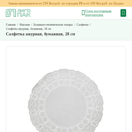
Заказы принимаются от 250 Бел.руб. по городам РБ и от 100 Бел.руб. по Гродно
Стать постоянным
покупателем
Главная
/
Магазин
/
Бумажно-гигиенические товары
/
Салфетки
/
Салфетка ажурная, бумажная, 28 см
Салфетка ажурная, бумажная, 28 см