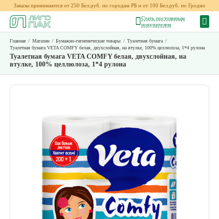
Заказы принимаются от 250 Бел.руб. по городам РБ и от 100 Бел.руб. по Гродно
Стать постоянным
покупателем
Главная
/
Магазин
/
Бумажно-гигиенические товары
/
Туалетная бумага
/
Туалетная бумага VETA COMFY белая, двухслойная, на втулке, 100% целлюлоза, 1*4 рулона
Туалетная бумага VETA COMFY белая, двухслойная, на
втулке, 100% целлюлоза, 1*4 рулона