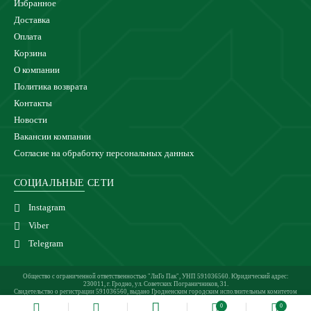
Избранное
Доставка
Оплата
Корзина
О компании
Политика возврата
Контакты
Новости
Вакансии компании
Согласие на обработку персональных данных
СОЦИАЛЬНЫЕ СЕТИ
Instagram
Viber
Telegram
Общество с ограниченной ответственностью "ЛиГо Пак", УНП 591036560. Юридический адрес:
230011, г. Гродно, ул. Советских Пограничников, 31.
Свидетельство о регистрации 591036560, выдано Гродненским городским исполнительным комитетом
24.02.2021 г.
0
0
Магазин зарегистрирован в Торговом реестре 27.05.2021 под №510921.