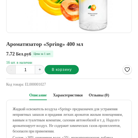
Ароматизатор «Spring» 400 мл
7.72
Бел.руб
Цена за 1 шт.
16 шт. в наличии
-
+
В корзину
Alternative:
Код товара:
EL000001027
Описание
Характеристики
Отзывы (0)
Жидкий освежитель воздуха «Spring» предназначен для устранения
неприятных запахов и придания легких ароматов жилым помещениям,
ванным и туалетным комнатам, салонам автомобилей и т. д. Надолго
ароматизирует воздух. Не содержит химических газов-пропеллентов,
безопасен при применении.
Состав: ≥30% очищенная вода; <5%: ароматизирующая добавка,