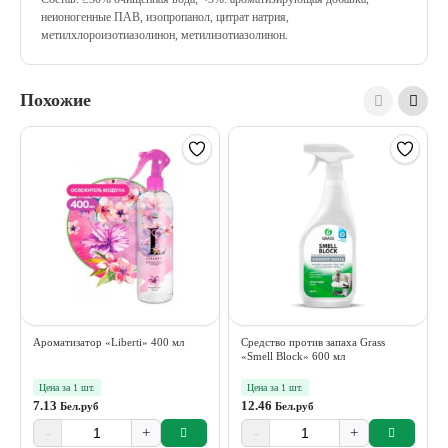
неионогенные ПАВ, изопропанол, цитрат натрия,
метилхлороизотиазолинон, метилизотиазолинон.
Похожие
Ароматизатор «Liberti» 400 мл
Средство против запаха Grass
«Smell Block» 600 мл
Цена за 1 шт.
Цена за 1 шт.
7.13
12.46
Бел.руб
Бел.руб
-
+
-
+