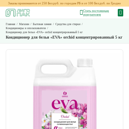
Заказы принимаются от 250 Бел.руб. по городам РБ и от 100 Бел.руб. по Гродно
Стать постоянным
покупателем
Главная
/
Магазин
/
Бытовая химия
/
Средства для стирки
/
Кондиционеры и ополаскиватели
/
Кондиционер для белья «EVA» orchid концентрированный 5 кг
Кондиционер для белья «EVA» orchid концентрированный 5 кг