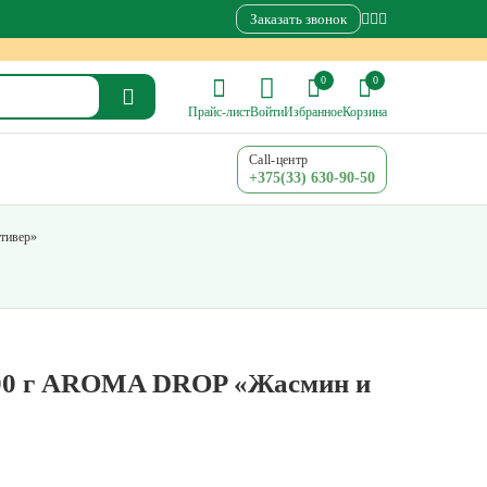
Заказать звонок
0
0
Прайс-лист
Войти
Избранное
Корзина
Call-центр
+375(33) 630-90-50
тивер»
1000 г AROMA DROP «Жасмин и