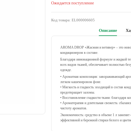
Ожидается поступление
Код товара:
EL000006605
Описание
Ха
AROMA DROP «Жасмин и ветивер» – это новое 
кондиционером в составе.
Благодаря инновационной формуле и жидкой те
всех видов тканей, обеспечивает полностью без
одежде.
• Ароматная композиция: завораживающий арома
легком кашемировом фоне.
• Мягкость и гладкость: входящий в состав конд
предотвращает заломы.
• Восстановление гладкости ткани: благодаря 
• Ароматерапия и длительная свежесть: сбалан
чистоту ароматов.
Экономичность: средство в объеме 1 л заменят 
эффективной и бережной стирки белого и цветн