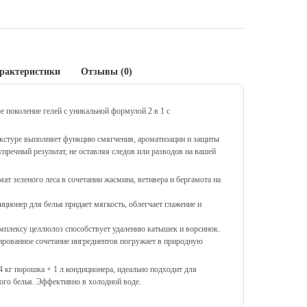
рактеристики
Отзывы (0)
поколение гелей с уникальной формулой 2 в 1 с
кстуре выполняет функцию смягчения, ароматизации и защиты
упречный результат, не оставляя следов или разводов на вашей
т зеленого леса в сочетании жасмина, ветивера и бергамота на
иционер для белья придает мягкость, облегчает глажение и
комплексу целлюлоз способствует удалению катышек и ворсинок.
сированное сочетание ингредиентов погружает в природную
4 кг порошка + 1 л кондиционера, идеально подходит для
ого белья. Эффективно в холодной воде.