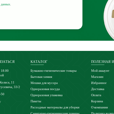
 данных
.
ЯЗАТЬСЯ
КАТАЛОГ
ПОЛЕЗНАЯ 
 18.00
Бумажно-гигиенические товары
Мой аккаунт
ной
Бытовая химия
Магазин
 Коласа, 11
Мешки для мусора
Избранное
тусевича, 33/2
Одноразовая посуда
Доставка
-50
Одноразовая упаковка
Оплата
Пакеты
Корзина
y
Расходные материалы для уборки
О компании
Санитарно-гигиенические товары
Политика возвр