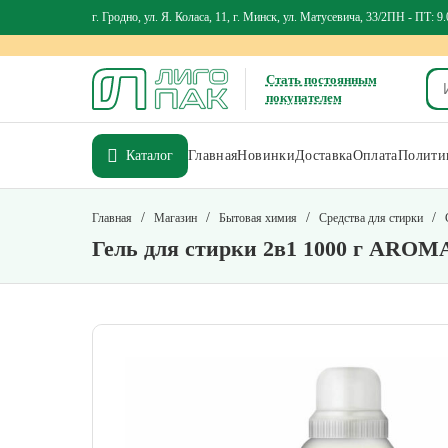
г. Гродно, ул. Я. Коласа, 11, г. Минск, ул. Матусевича, 33/2
ПН - ПТ: 9.
Стать постоянным
покупателем
Каталог
Главная
Новинки
Доставка
Оплата
Политик
/
/
/
/
Главная
Магазин
Бытовая химия
Средства для стирки
Гель для стирки 2в1 1000 г ARO