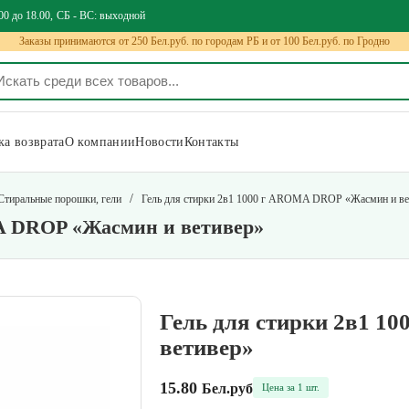
00 до 18.00
СБ - ВС: выходной
Заказы принимаются от 250 Бел.руб. по городам РБ и от 100 Бел.руб. по Гродно
а возврата
О компании
Новости
Контакты
/
Стиральные порошки, гели
Гель для стирки 2в1 1000 г AROMA DROP «Жасмин и ве
MA DROP «Жасмин и ветивер»
Гель для стирки 2в1 
ветивер»
15.80
Бел.руб
Цена за 1 шт.