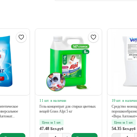
11 шт. в наличии
19 шт. в наличи
нтетическое
Гель-концентрат для стирки цветных
Средство моюще
иверсальное
вещей Grass Alpi 5 кг
порошкообразно
втомат...
«Вера Автомат» 
Цена за 1 шт.
Цена за 1 шт.
47.48
54.35
Бел.руб
Бел.руб