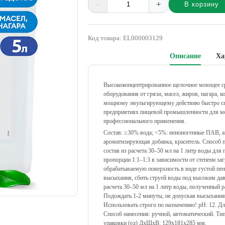
-
+
В корзину
Alternative:
Код товара:
EL000003129
Описание
Ха
Высококонцентрированное щелочное моющее сре
оборудования от грязи, масел, жиров, нагара, 
мощному эмульгирующему действию быстро спр
предприятиях пищевой промышленности для мо
профессионального применения.
Состав: ≥30% вода; <5%: неионогенные ПАВ, 
ароматизирующая добавка, краситель. Способ 
состав из расчета 30–50 мл на 1 литр воды для
пропорции 1:1–1:3 в зависимости от степени з
обрабатываемую поверхность в виде густой пен
высыхания, сбить струей воды под высоким дав
расчета 30–50 мл на 1 литр воды, полученный 
Подождать 1-2 минуты, не допуская высыхания
Использовать строго по назначению! рН: 12. Для
Способ нанесения: ручной, автоматический. Тип
упаковки (ед) ДхШхВ: 129x181x285 мм.