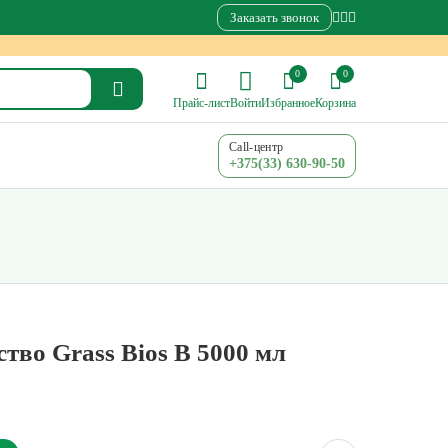
Заказать звонок
0
0
Прайс-лист
Войти
Избранное
Корзина
Call-центр
+375(33) 630-90-50
тво Grass Bios B 5000 мл