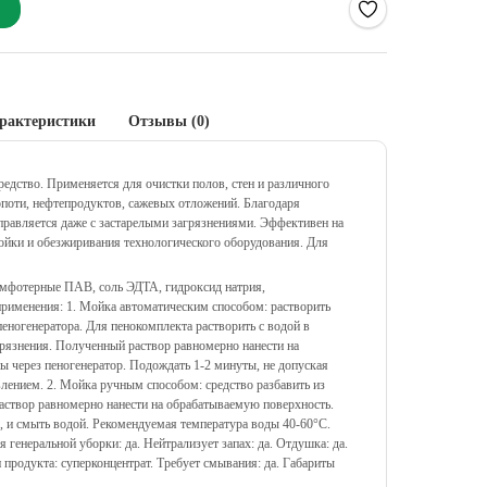
рактеристики
Отзывы (0)
дство. Применяется для очистки полов, стен и различного
копоти, нефтепродуктов, сажевых отложений. Благодаря
авляется даже с застарелыми загрязнениями. Эффективен на
йки и обезжиривания технологического оборудования. Для
амфотерные ПАВ, соль ЭДТА, гидроксид натрия,
применения: 1. Мойка автоматическим способом: растворить
 пеногенератора. Для пенокомплекта растворить с водой в
агрязнения. Полученный раствор равномерно нанести на
ы через пеногенератор. Подождать 1-2 минуты, не допуская
лением. 2. Мойка ручным способом: средство разбавить из
раствор равномерно нанести на обрабатываемую поверхность.
, и смыть водой. Рекомендуемая температура воды 40-60°С.
 генеральной уборки: да. Нейтрализует запах: да. Отдушка: да.
 продукта: суперконцентрат. Требует смывания: да. Габариты