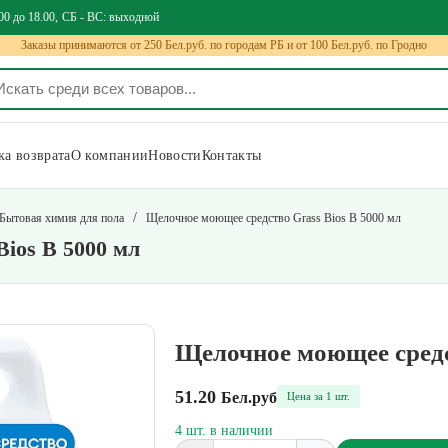
00 до 18.00
СБ - ВС: выходной
Заказы принимаются от 250 Бел.руб. по городам РБ и от 100 Бел.руб. по Гродно
а возврата
О компании
Новости
Контакты
/
Бытовая химия для пола
Щелочное моющее средство Grass Bios B 5000 мл
ios B 5000 мл
Щелочное моющее средс
51.20
Бел.руб
Цена за 1 шт.
4 шт. в наличии