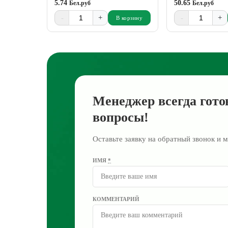
5.74
50.65
Бел.руб
Бел.руб
-
+
-
+
В корзину
Менеджер всегда гото
вопросы!
Оставьте заявку на обратный звонок и м
ИМЯ
*
КОММЕНТАРИЙ