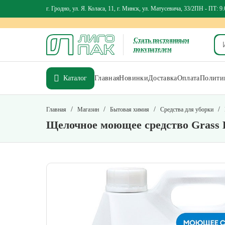
г. Гродно, ул. Я. Коласа, 11, г. Минск, ул. Матусевича, 33/2
ПН - ПТ: 9.
Стать постоянным
покупателем
Каталог
Главная
Новинки
Доставка
Оплата
Политик
/
/
/
/
Главная
Магазин
Бытовая химия
Средства для уборки
Щелочное моющее средство Grass B