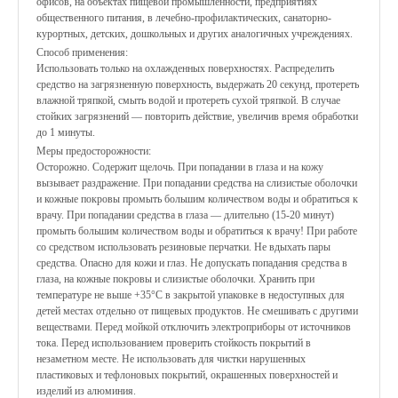
офисов, на объектах пищевой промышленности, предприятиях
общественного питания, в лечебно-профилактических, санаторно-
курортных, детских, дошкольных и других аналогичных учреждениях.
Способ применения:
Использовать только на охлажденных поверхностях. Распределить
средство на загрязненную поверхность, выдержать 20 секунд, протереть
влажной тряпкой, смыть водой и протереть сухой тряпкой. В случае
стойких загрязнений — повторить действие, увеличив время обработки
до 1 минуты.
Меры предосторожности:
Осторожно. Содержит щелочь. При попадании в глаза и на кожу
вызывает раздражение. При попадании средства на слизистые оболочки
и кожные покровы промыть большим количеством воды и обратиться к
врачу. При попадании средства в глаза — длительно (15-20 минут)
промыть большим количеством воды и обратиться к врачу! При работе
со средством использовать резиновые перчатки. Не вдыхать пары
средства. Опасно для кожи и глаз. Не допускать попадания средства в
глаза, на кожные покровы и слизистые оболочки. Хранить при
температуре не выше +35°С в закрытой упаковке в недоступных для
детей местах отдельно от пищевых продуктов. Не смешивать с другими
веществами. Перед мойкой отключить электроприборы от источников
тока. Перед использованием проверить стойкость покрытий в
незаметном месте. Не использовать для чистки нарушенных
пластиковых и тефлоновых покрытий, окрашенных поверхностей и
изделий из алюминия.