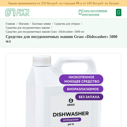
Заказы принимаются от 250 Бел.руб. по городам РБ и от 100 Бел.руб. по Гродно
Стать постоянным
покупателем
Главная
/
Магазин
/
Бытовая химия
/
Средства для уборки
/
Средства для посудомоечных машин
/
Средство для посудомоечных машин Grass «Dishwasher» 5000 мл
Средство для посудомоечных машин Grass «Dishwasher» 5000
мл