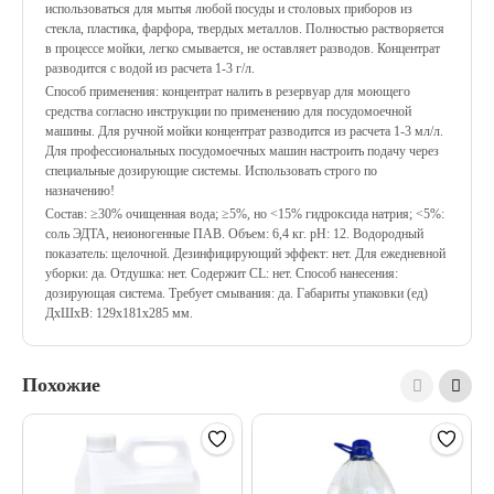
использоваться для мытья любой посуды и столовых приборов из
стекла, пластика, фарфора, твердых металлов. Полностью растворяется
в процессе мойки, легко смывается, не оставляет разводов. Концентрат
разводится с водой из расчета 1-3 г/л.
Способ применения: концентрат налить в резервуар для моющего
средства согласно инструкции по применению для посудомоечной
машины. Для ручной мойки концентрат разводится из расчета 1-3 мл/л.
Для профессиональных посудомоечных машин настроить подачу через
специальные дозирующие системы. Использовать строго по
назначению!
Состав: ≥30% очищенная вода; ≥5%, но <15% гидроксида натрия; <5%:
соль ЭДТА, неионогенные ПАВ. Объем: 6,4 кг. рН: 12. Водородный
показатель: щелочной. Дезинфицирующий эффект: нет. Для ежедневной
уборки: да. Отдушка: нет. Содержит CL: нет. Способ нанесения:
дозирующая система. Требует смывания: да. Габариты упаковки (ед)
ДхШхВ: 129x181x285 мм.
Похожие