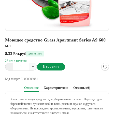
Моющее средство Grass Apartment Series A9 600
мл
8.33
Бел.руб
Цена за 1 шт.
27 шт. в наличии
-
+
В корзину
Alternative:
Код товара:
EL000003061
Описание
Характеристики
Отзывы (0)
Кислотное моющее средство для уборки ванных комнат. Подходит для
бережной чистки душевых кабин, ванн, раковин, кранов и другого
оборудования. Не повреждает хромированные, акриловые, пластиковые
поверхности, кислотостойкую плитку и эмаль.