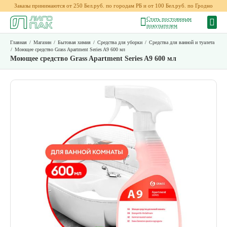
Заказы принимаются от 250 Бел.руб. по городам РБ и от 100 Бел.руб. по Гродно
Стать постоянным
покупателем
Главная
/
Магазин
/
Бытовая химия
/
Средства для уборки
/
Средства для ванной и туалета
/
Моющее средство Grass Apartment Series A9 600 мл
Моющее средство Grass Apartment Series A9 600 мл