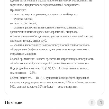
удалять загрязнения в местах наиболее частого их образования. Не
абразивное, придает блеск обрабатываемой поверхности.
Применение:
— очистка санузлов, раковин, мусорных контейнеров;
— очистка плитки;
— очистка бассейнов;
— удаление ржавчины и известкового налета, комплексных,
органических или минеральных загрязнений, пищевого,
технологического оборудования, унитазов, ванн, кафельной плитки,
инвентаря и тары, стыки труб;
— удаление известкового налета с поверхностей теплообменного
оборудования (кофемашины, водонагреватели, посудомоечные и
стиральные машины).
Способ применения: нанести средство на загрязненную поверхность,
обработать щеткой, смыть водой. При необходимости повторить.
Водородный показатель, рН (1%) 1,5 ± 1. Содержание активных
компонентов — 25%.
Состав: менее 5% — НПАВ, сульфаминовая кислота, щавелевая
кислота, хлорид натрия, отдушка, краситель; 15% или более, но менее
30%, соляная кислота; 30% и более — вода очищенная.
Похожие