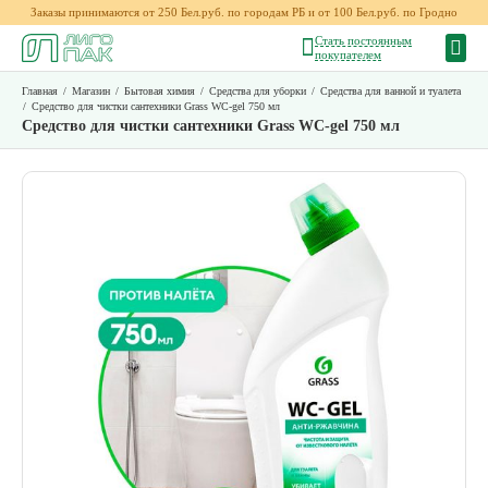
Заказы принимаются от 250 Бел.руб. по городам РБ и от 100 Бел.руб. по Гродно
Стать постоянным
покупателем
Главная
/
Магазин
/
Бытовая химия
/
Средства для уборки
/
Средства для ванной и туалета
/
Средство для чистки сантехники Grass WC-gel 750 мл
Средство для чистки сантехники Grass WC-gel 750 мл