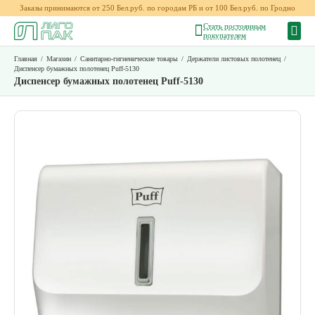
Заказы принимаются от 250 Бел.руб. по городам РБ и от 100 Бел.руб. по Гродно
Стать постоянным
покупателем
Главная
/
Магазин
/
Санитарно-гигиенические товары
/
Держатели листовых полотенец
/
Диспенсер бумажных полотенец Puff-5130
Диспенсер бумажных полотенец Puff-5130