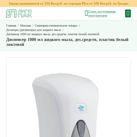
Заказы принимаются от 250 Бел.руб. по городам РБ и от 100 Бел.руб. по Гродно
Стать постоянным
покупателем
Главная
/
Магазин
/
Санитарно-гигиенические товары
/
Дозаторы (диспенсеры) для жидкого мыла
/
Диспенсер 1000 мл жидкого мыла, дез.средств, пластик белый локтевой
Диспенсер 1000 мл жидкого мыла, дез.средств, пластик белый
локтевой