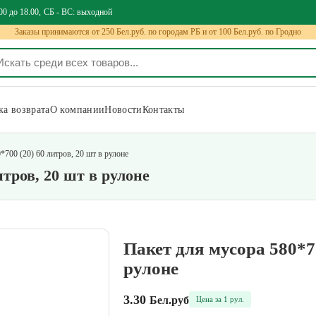
00 до 18.00
СБ - ВС: выходной
Заказы принимаются от 250 Бел.руб. по городам РБ и от 100 Бел.руб. по Гродно
а возврата
О компании
Новости
Контакты
*700 (20) 60 литров, 20 шт в рулоне
итров, 20 шт в рулоне
Пакет для мусора 580*70
рулоне
3.30
Бел.руб
Цена за 1 рул.