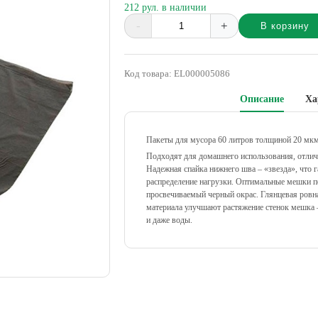
212 рул. в наличии
-
+
В корзину
Alternative:
Код товара:
EL000005086
Описание
Ха
Пакеты для мусора 60 литров толщиной 20 мкм 
Подходят для домашнего использования, отлич
Надежная спайка нижнего шва – «звезда», что 
распределение нагрузки. Оптимальные мешки п
просвечиваемый черный окрас. Глянцевая ровна
материала улучшают растяжение стенок мешка –
и даже воды.