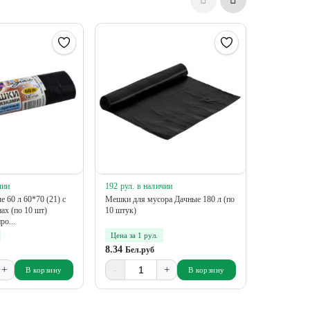
чии
192 рул. в наличии
744 рул. в 
60 л 60*70 (21) с
Мешки для мусора Дачные 180 л (по
Мешки для 
ах (по 10 шт)
10 штук)
ро...
Цена за 1 рул.
Цена за 1 
8.34
4.68
Бел.руб
Бел.р
+
-
+
-
В корзину
В корзину