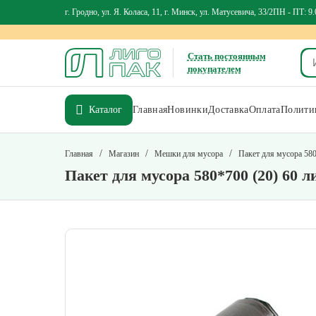
г. Гродно, ул. Я. Коласа, 11, г. Минск, ул. Матусевича, 33/2
ПН - ПТ: 9.
Стать постоянным
покупателем
Каталог
Главная
Новинки
Доставка
Оплата
Политик
/
/
/
Главная
Магазин
Мешки для мусора
Пакет для мусора 580
Пакет для мусора 580*700 (20) 60 л