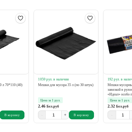
1059 рул. в наличии
192 рул. в нали
 л 70*110 (40)
Мешки для мусора 35 л (по 30 штук)
Мешки мусорные 
завязкой в рулон
«Идеал» особо п
Цена за 1 рул.
Цена за 1 рул.
2.46
2.32
Бел.руб
Бел.руб
-
+
-
В корзину
В корзину