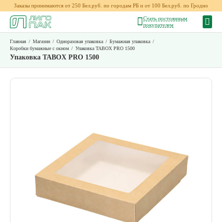
Заказы принимаются от 250 Бел.руб. по городам РБ и от 100 Бел.руб. по Гродно
Стать постоянным
покупателем
Главная
/
Магазин
/
Одноразовая упаковка
/
Бумажная упаковка
/
Коробки бумажные с окном
/
Упаковка TABOX PRO 1500
Упаковка TABOX PRO 1500