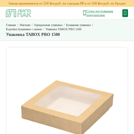
Заказы принимаются от 250 Бел.руб. по городам РБ и от 100 Бел.руб. по Гродно
Стать постоянным
покупателем
Главная
/
Магазин
/
Одноразовая упаковка
/
Бумажная упаковка
/
Коробки бумажные с окном
/
Упаковка TABOX PRO 1500
Упаковка TABOX PRO 1500