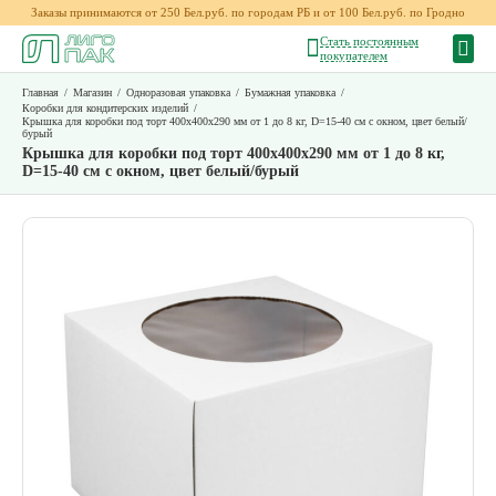
Заказы принимаются от 250 Бел.руб. по городам РБ и от 100 Бел.руб. по Гродно
Стать постоянным
покупателем
Главная
/
Магазин
/
Одноразовая упаковка
/
Бумажная упаковка
/
Коробки для кондитерских изделий
/
Крышка для коробки под торт 400x400x290 мм от 1 до 8 кг, D=15-40 см с окном, цвет белый/
бурый
Крышка для коробки под торт 400x400x290 мм от 1 до 8 кг,
D=15-40 см с окном, цвет белый/бурый