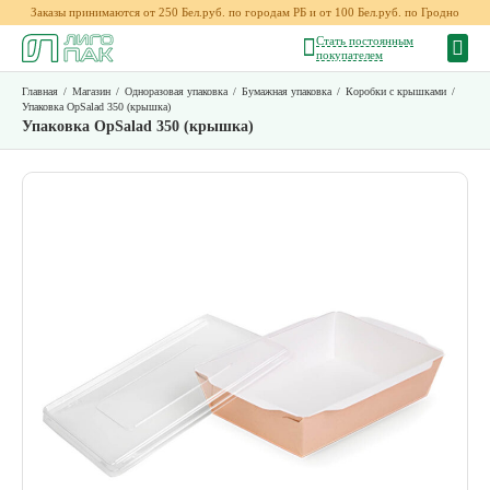
Заказы принимаются от 250 Бел.руб. по городам РБ и от 100 Бел.руб. по Гродно
Стать постоянным
покупателем
Главная
/
Магазин
/
Одноразовая упаковка
/
Бумажная упаковка
/
Коробки с крышками
/
Упаковка OpSalad 350 (крышка)
Упаковка OpSalad 350 (крышка)