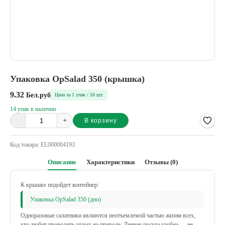
Упаковка OpSalad 350 (крышка)
9.32
Бел.руб
Цена за 1 упак / 50 шт.
14 упак в наличии
-
+
В корзину
Alternative:
Код товара:
EL000004193
Описание
Характеристики
Отзывы (0)
К крышке подойдет контейнер:
Упаковка OpSalad 350 (дно)
Одноразовые салатники являются неотъемлемой частью жизни всех,
кто любит проводить отдых на природе. Данная посуда удобна — не