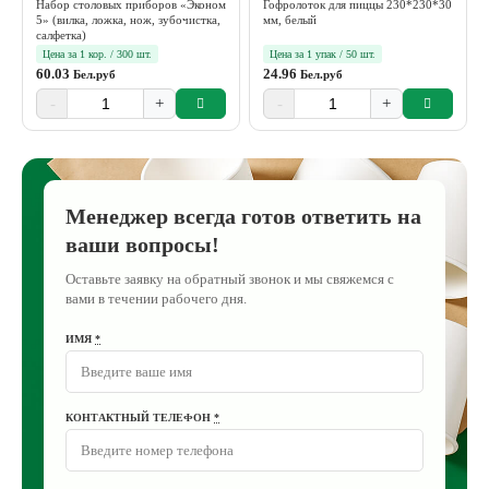
Набор столовых приборов «Эконом
Гофролоток для пиццы 230*230*30
5» (вилка, ложка, нож, зубочистка,
мм, белый
салфетка)
Цена за 1 кор. / 300 шт.
Цена за 1 упак / 50 шт.
60.03
24.96
Бел.руб
Бел.руб
-
+
-
+
Менеджер всегда готов ответить на
ваши вопросы!
Оставьте заявку на обратный звонок и мы свяжемся с
вами в течении рабочего дня.
ИМЯ
*
КОНТАКТНЫЙ ТЕЛЕФОН
*