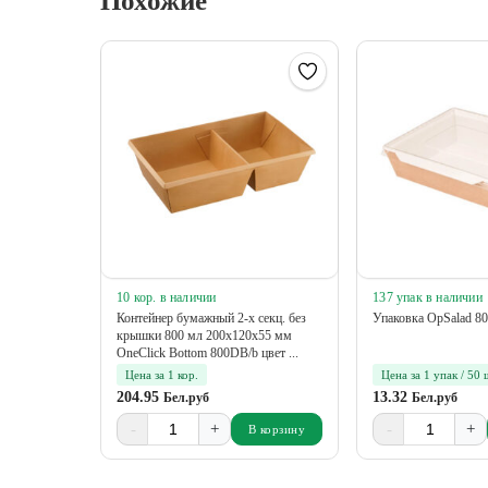
Похожие
10 кор. в наличии
137 упак в наличии
Контейнер бумажный 2-х секц. без
Упаковка OpSalad 8
крышки 800 мл 200х120х55 мм
OneClick Bottom 800DB/b цвет ...
Цена за 1 кор.
Цена за 1 упак / 50 
204.95
13.32
Бел.руб
Бел.руб
-
+
-
+
В корзину