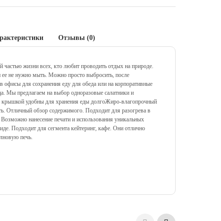
рактеристики
Отзывы (0)
 частью жизни всех, кто любит проводить отдых на природе.
и ее не нужно мыть. Можно просто выбросить, после
 в офисы для сохранения еду для обеда или на корпоративные
гда. Мы предлагаем на выбор одноразовые салатники и
 с крышкой удобны для хранения еды долгоЖиро-влагопрочный
ть. Отличный обзор содержимого.
Подходит для разогрева в
Возможно нанесение печати и использования уникальных
иде.
Подходит для сегмента кейтеринг, кафе. Они отлично
лновую печь.