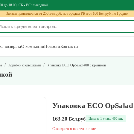
00 до 18.00
СБ - ВС: выходной
Заказы принимаются от 250 Бел.руб. по городам РБ и от 100 Бел.руб. по Гродно
а возврата
О компании
Новости
Контакты
/
/
ка
Коробки с крышками
Упаковка ECO OpSalad 400 с крышкой
шкой
Упаковка ECO OpSalad
163.20
Бел.руб
Цена за 1 упак / 400 шт.
Ожидается поступление