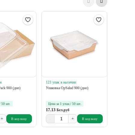
и
123 упак в наличии
7 упак в на
ack 900 (дно)
Упаковка OpSalad 900 (дно)
Крышка для
купольная
/ 50 шт.
Цена за 1 упак / 50 шт.
Цена за 1 у
17.13
19.44
Бел.руб
Бел.
+
-
+
-
В корзину
В корзину