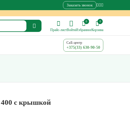
Заказать звонок
0
0
Прайс-лист
Войти
Избранное
Корзина
Call-центр
+375(33) 630-90-50
 400 с крышкой