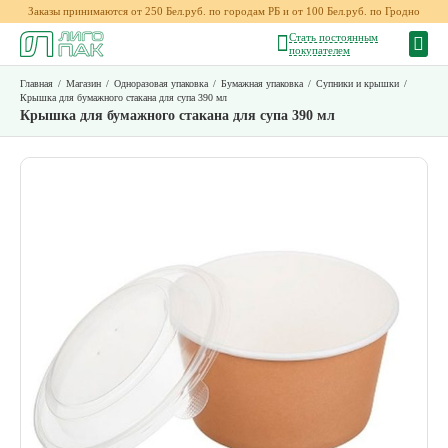
Заказы принимаются от 250 Бел.руб. по городам РБ и от 100 Бел.руб. по Гродно
Стать постоянным
покупателем
Главная
/
Магазин
/
Одноразовая упаковка
/
Бумажная упаковка
/
Супники и крышки
/
Крышка для бумажного стакана для супа 390 мл
Крышка для бумажного стакана для супа 390 мл