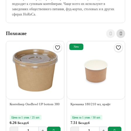
подходят к суповым контейнерам. Чаще всего их используют в
заведениях общественного питания, фуд-кортах, столовых и в других
сферах HoReCa.
Похожие
New
Контейнер OneBowl UP bottom 380
Креманка 180/210 мл, крафт
Цена за 1 упак / 25 шт.
Цена за 1 упак / 50 шт.
6.26
7.51
Бел.руб
Бел.руб
-
+
-
+