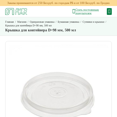
Заказы принимаются от 250 Бел.руб. по городам РБ и от 100 Бел.руб. по Гродно
Стать постоянным
покупателем
Главная
/
Магазин
/
Одноразовая упаковка
/
Бумажная упаковка
/
Супники и крышки
/
Крышка для контейнера D=98 мм, 500 мл
Крышка для контейнера D=98 мм, 500 мл