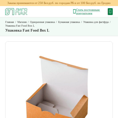
Заказы принимаются от 250 Бел.руб. по городам РБ и от 100 Бел.руб. по Гродно
Стать постоянным
покупателем
Главная
/
Магазин
/
Одноразовая упаковка
/
Бумажная упаковка
/
Упаковка для фастфуда
/
Упаковка Fast Food Box L
Упаковка Fast Food Box L