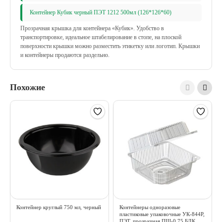
Контейнер Кубик черный ПЭТ 1212 500мл (126*126*60)
Прозрачная крышка для контейнера «Кубик». Удобство в
транспортировке, идеальное штабелирование в стопе, на плоской
поверхности крышки можно разместить этикетку или логотип. Крышки
и контейнеры продаются раздельно.
Похожие
Контейнер круглый 750 мл, черный
Контейнеры одноразовые
пластиковые упаковочные УК-844Р,
ПЭТ, прозрачная ПЩ-0,75 БДК