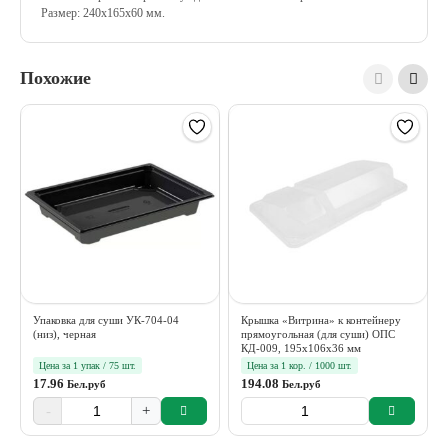
Размер: 240х165х60 мм.
Похожие
Упаковка для суши УК-704-04
Крышка «Витрина» к контейнеру
(низ), черная
прямоугольная (для суши) ОПС
КД-009, 195х106х36 мм
Цена за 1 упак / 75 шт.
Цена за 1 кор. / 1000 шт.
17.96
194.08
Бел.руб
Бел.руб
-
+