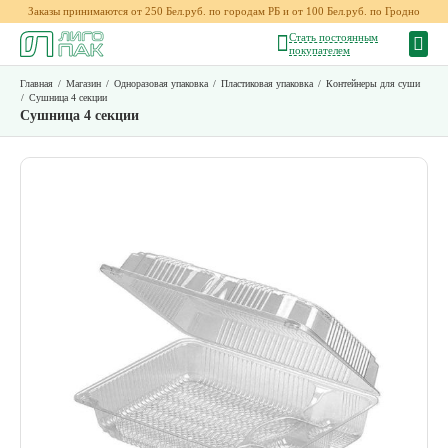
Заказы принимаются от 250 Бел.руб. по городам РБ и от 100 Бел.руб. по Гродно
Стать постоянным
покупателем
Главная
/
Магазин
/
Одноразовая упаковка
/
Пластиковая упаковка
/
Контейнеры для суши
/
Сушница 4 секции
Сушница 4 секции