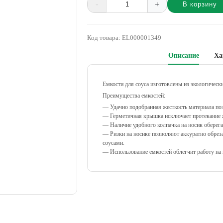
-
+
В корзину
Alternative:
Код товара:
EL000001349
Описание
Ха
Емкости для соуса изготовлены из экологически
Преимущества емкостей:
— Удачно подобранная жесткость материала по
— Герметичная крышка исключает протекание ж
— Наличие удобного колпачка на носик оберега
— Ризки на носике позволяют аккуратно обреза
соусами.
— Использование емкостей облегчит работу на к