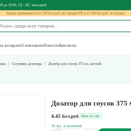
00 до 18.00
СБ - ВС: выходной
Заказы принимаются от 250 Бел.руб. по городам РБ и от 100 Бел.руб. по Гродно
а возврата
О компании
Новости
Контакты
/
/
овка
Соусники, дозаторы
Дозатор для соусов 375 мл, желтый
Дозатор для соусов 375
4.45
Бел.руб
Цена за 1 шт.
16 шт. в наличии