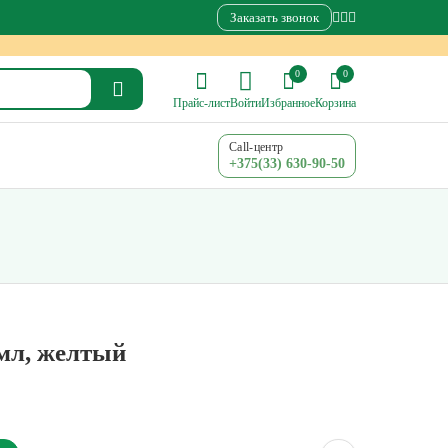
Заказать звонок
0
0
Прайс-лист
Войти
Избранное
Корзина
Call-центр
+375(33) 630-90-50
 мл, желтый