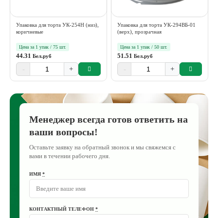
Упаковка для торта УК-254Н (низ),
Упаковка для торта УК-294ВБ-01
коричневые
(верх), прозрачная
Цена за 1 упак / 75 шт.
Цена за 1 упак / 50 шт.
44.31
51.51
Бел.руб
Бел.руб
-
+
-
+
Менеджер всегда готов ответить на
ваши вопросы!
Оставьте заявку на обратный звонок и мы свяжемся с
вами в течении рабочего дня.
ИМЯ
*
КОНТАКТНЫЙ ТЕЛЕФОН
*