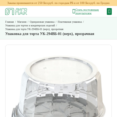
Заказы принимаются от 250 Бел.руб. по городам РБ и от 100 Бел.руб. по Гродно
Стать постоянным
покупателем
Главная
/
Магазин
/
Одноразовая упаковка
/
Пластиковая упаковка
/
Упаковка для тортов и кондитерских изделий
/
Упаковка для торта УК-294ВБ-01 (верх), прозрачная
Упаковка для торта УК-294ВБ-01 (верх), прозрачная