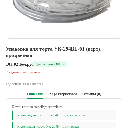
Упаковка для торта УК-294ВБ-01 (верх),
прозрачная
103.02
Бел.руб
Цена за 1 упак / 100 шт.
Ожидается поступление
Код товара:
EL000003959
Описание
Характеристики
Отзывы (0)
К этой крышке подойдет контейнер:
Упаковка для торта УК-294Н (низ), коричневая
Упаковка для торта УК-294Н (низ), черная