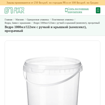
Заказы принимаются от 250 Бел.руб. по городам РБ и от 100 Бел.руб. по Гродно
Стать постоянным
покупателем
Главная
/
Магазин
/
Одноразовая упаковка
/
Пластиковая упаковка
/
Ведра, банки с крышками
/
Ведро 1000мл/122мм с ручкой и крышкой (комплект), прозрачный
Ведро 1000мл/122мм с ручкой и крышкой (комплект),
прозрачный