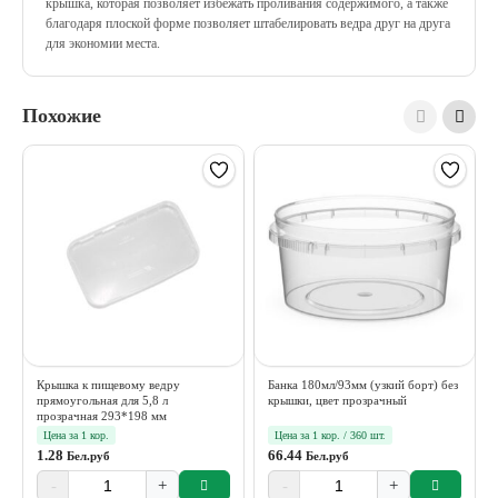
крышка, которая позволяет избежать проливания содержимого, а также
благодаря плоской форме позволяет штабелировать ведра друг на друга
для экономии места.
Похожие
Крышка к пищевому ведру
Банка 180мл/93мм (узкий борт) без
прямоугольная для 5,8 л
крышки, цвет прозрачный
прозрачная 293*198 мм
Цена за 1 кор.
Цена за 1 кор. / 360 шт.
1.28
66.44
Бел.руб
Бел.руб
-
+
-
+