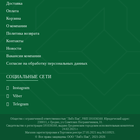
Доставка
Оплата
Корзина
О компании
Политика возврата
Контакты
Новости
Вакансии компании
Согласие на обработку персональных данных
СОЦИАЛЬНЫЕ СЕТИ
Instagram
Viber
Telegram
Общество с ограниченной ответственностью "ЛиГо Пак", УНП 591036560. Юридический адрес:
230011, г. Гродно, ул. Советских Пограничников, 31.
Свидетельство о регистрации 591036560, выдано Гродненским городским исполнительным комитетом
24.02.2021 г.
Магазин зарегистрирован в Торговом реестре 27.05.2021 под №510921.
© Все права защищены ООО "ЛиГо Пак", 2021-2026