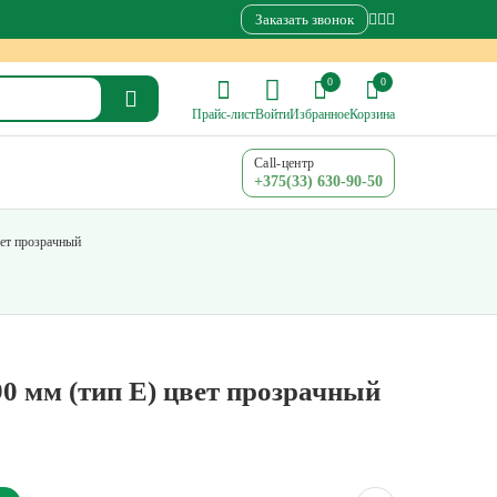
Заказать звонок
0
0
Прайс-лист
Войти
Избранное
Корзина
Call-центр
+375(33) 630-90-50
вет прозрачный
0 мм (тип Е) цвет прозрачный