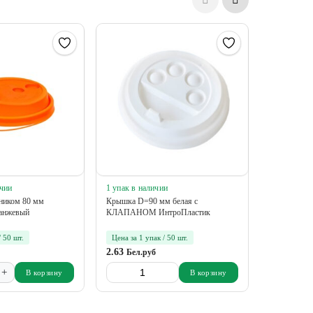
ичии
1 упак в наличии
370 упак в
ником 80 мм
Крышка D=90 мм белая с
Крышка с п
ранжевый
КЛАПАНОМ ИнтроПластик
матовая цве
/ 50 шт.
Цена за 1 упак / 50 шт.
Цена за 1 у
2.63
3.90
Бел.руб
Бел.р
+
-
В корзину
В корзину