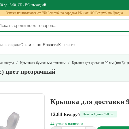
00 до 18.00
СБ - ВС: выходной
Заказы принимаются от 250 Бел.руб. по городам РБ и от 100 Бел.руб. по Гродно
а возврата
О компании
Новости
Контакты
/
/
ая посуда
Крышки к бумажным стаканам
Крышка для доставки 90 мм (тип Е) ц
Е) цвет прозрачный
Крышка для доставки 9
12.84
Бел.руб
Цена за 1 упак / 50 шт.
44 упак в наличии