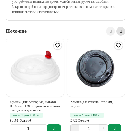
употребления напитка во время ходьбы или за рулем автомобиля.
Закрывающий носик предотвращает разливание и помогает сохранить
напиток свежим и гигиеничным.
Похожие
Крышка (тип А/сборная) матовая
Крышка для стакана D=62 мм,
D=90 мм TL90 открыв. питейником
черная
с заглушкой красная «п...
Цена за 1 упак / 600 шт.
Цена за 1 упак / 100 шт.
93.41
5.83
Бел.руб
Бел.руб
-
+