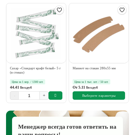
Сахар «Стандарт крафт белый» 5 г
Манжет на стакан 280х55 мм
(в стиках)
Цена за 1 кор. / 1300 шт.
Цена за 1 тыс. шт. / 50 шт.
44.41
От
5.11
Бел.руб
Бел.руб
-
+
Выберите параметры
Менеджер всегда готов ответить на
ваши вопросы!