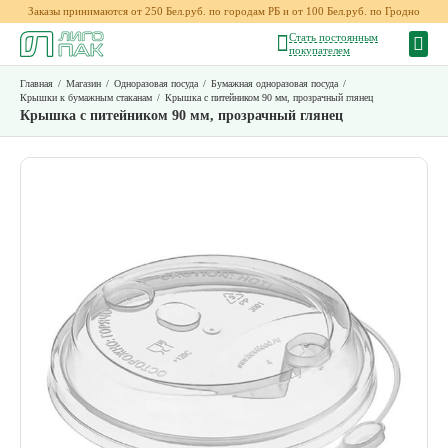
Заказы принимаются от 250 Бел.руб. по городам РБ и от 100 Бел.руб. по Гродно
Стать постоянным
покупателем
Главная
/
Магазин
/
Одноразовая посуда
/
Бумажная одноразовая посуда
/
Крышки к бумажным стаканам
/
Крышка с питейником 90 мм, прозрачный глянец
Крышка с питейником 90 мм, прозрачный глянец