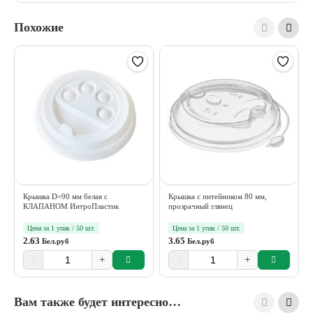
Похожие
Крышка D=90 мм белая с
Крышка с питейником 80 мм,
КЛАПАНОМ ИнтроПластик
прозрачный глянец
Цена за 1 упак / 50 шт.
Цена за 1 упак / 50 шт.
2.63
3.65
Бел.руб
Бел.руб
-
+
-
+
Вам также будет интересно…