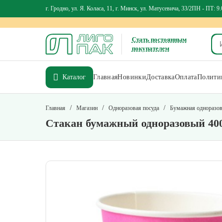
г. Гродно, ул. Я. Коласа, 11, г. Минск, ул. Матусевича, 33/2
ПН - ПТ: 9.
Стать постоянным
покупателем
Каталог
Главная
Новинки
Доставка
Оплата
Политик
/
/
/
Главная
Магазин
Одноразовая посуда
Бумажная одноразов
Стакан бумажный одноразовый 400