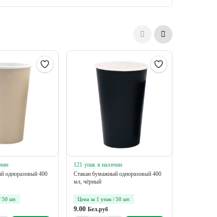
ичии
121 упак в наличии
595 упак в
й одноразовый 400
Стакан бумажный одноразовый 400
Стакан бум
мл, чёрный
мл, розовы
/ 50 шт.
Цена за 1 упак / 50 шт.
Цена за 1 у
9.00
7.80
Бел.руб
Бел.р