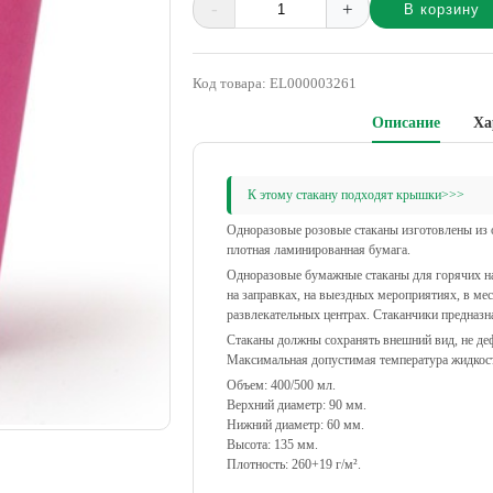
-
+
В корзину
Alternative:
Код товара:
EL000003261
Описание
Ха
К этому стакану подходят крышки>>>
Одноразовые розовые стаканы изготовлены из 
плотная ламинированная бумага.
Одноразовые бумажные стаканы для горячих на
на заправках, на выездных мероприятиях, в мес
развлекательных центрах. Стаканчики предназн
Стаканы должны сохранять внешний вид, не де
Максимальная допустимая температура жидкос
Объем: 400/500 мл.
Верхний диаметр: 90 мм.
Нижний диаметр: 60 мм.
Высота: 135 мм.
Плотность: 260+19 г/м².