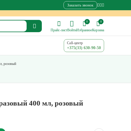
Заказать звонок
0
0
Прайс-лист
Войти
Избранное
Корзина
Call-центр
+375(33) 630-90-50
л, розовый
азовый 400 мл, розовый