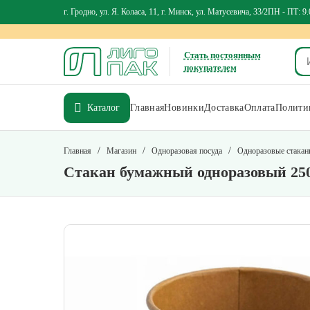
г. Гродно, ул. Я. Коласа, 11, г. Минск, ул. Матусевича, 33/2
ПН - ПТ: 9.
Стать постоянным
покупателем
Каталог
Главная
Новинки
Доставка
Оплата
Политик
/
/
/
Главная
Магазин
Одноразовая посуда
Одноразовые стака
Стакан бумажный одноразовый 250