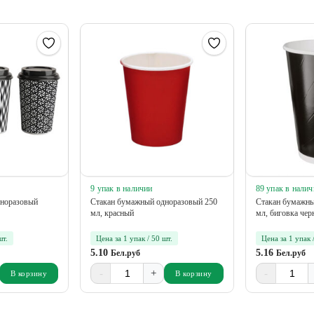
9 упак в наличии
89 упак в налич
дноразовый
Стакан бумажный одноразовый 250
Стакан бумажны
мл, красный
мл, биговка чер
шт.
Цена за 1 упак / 50 шт.
Цена за 1 упак 
5.10
5.16
Бел.руб
Бел.руб
-
+
-
В корзину
В корзину