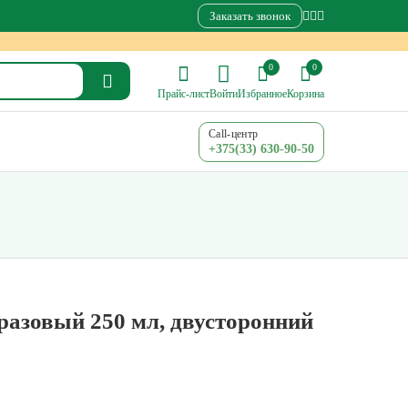
Заказать звонок
0
0
Прайс-лист
Войти
Избранное
Корзина
Call-центр
+375(33) 630-90-50
азовый 250 мл, двусторонний