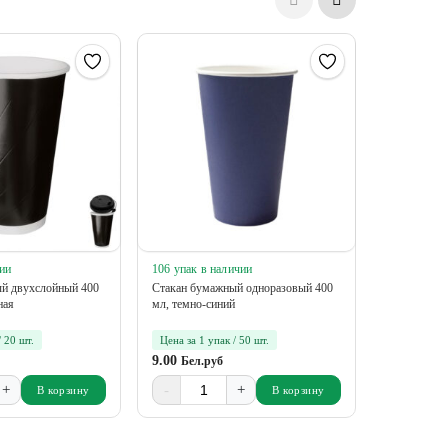
ии
106 упак в наличии
13 упак в 
й двухслойный 400
Стакан бумажный одноразовый 400
Стакан бум
ная
мл, темно-синий
мл, тиффан
/ 20 шт.
Цена за 1 упак / 50 шт.
Цена за 1 у
9.00
7.80
Бел.руб
Бел.р
+
-
+
-
В корзину
В корзину