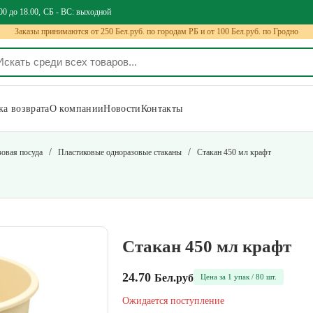
00 до 18.00
СБ - ВС: выходной
Заказы принимаются от 250 Бел.руб. по городам РБ и от 100 Бел.руб. по Гродно
а возврата
О компании
Новости
Контакты
/
/
зовая посуда
Пластиковые одноразовые стаканы
Стакан 450 мл крафт
Стакан 450 мл крафт
24.70
Бел.руб
Цена за 1 упак / 80 шт.
Ожидается поступление