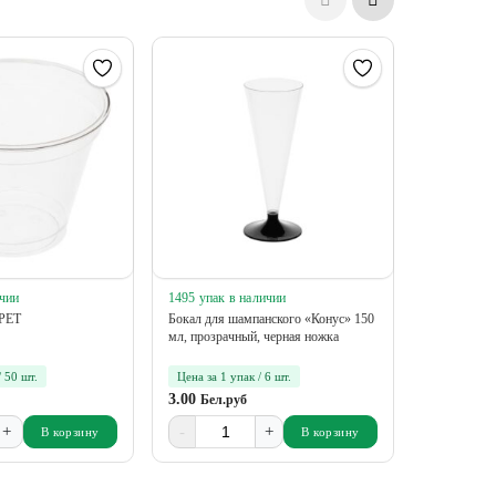
ичии
1495 упак в наличии
22 упак в 
 РЕТ
Бокал для шампанского «Конус» 150
Стакан «Кр
мл, прозрачный, черная ножка
/ 50 шт.
Цена за 1 упак / 6 шт.
Цена за 1 у
3.00
12.68
Бел.руб
Бел.
+
-
+
-
В корзину
В корзину