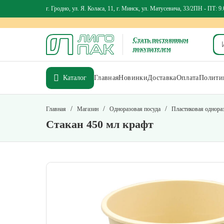
г. Гродно, ул. Я. Коласа, 11, г. Минск, ул. Матусевича, 33/2
ПН - ПТ: 9.
Стать постоянным
покупателем
Каталог
Главная
Новинки
Доставка
Оплата
Политик
/
/
/
Главная
Магазин
Одноразовая посуда
Пластиковая однора
Стакан 450 мл крафт