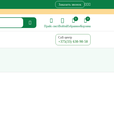
Заказать звонок
0
0
Прайс-лист
Войти
Избранное
Корзина
Call-центр
+375(33) 630-90-50