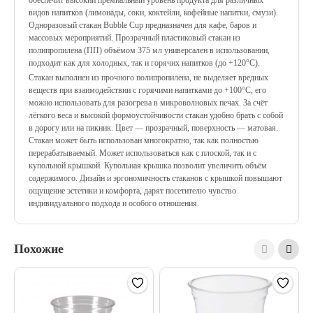
обеспечит высокий премиальный уровень продукта для различных
видов напитков (лимонады, соки, коктейли, кофейные напитки, смузи).
Одноразовый стакан Bubble Cup предназначен для кафе, баров и
массовых мероприятий. Прозрачный пластиковый стакан из
полипропилена (ПП) объёмом 375 мл универсален в использовании,
подходит как для холодных, так и горячих напитков (до +120°C).
Стакан выполнен из прочного полипропилена, не выделяет вредных
веществ при взаимодействии с горячими напитками до +100°С, его
можно использовать для разогрева в микроволновых печах. За счёт
лёгкого веса и высокой формоустойчивости стакан удобно брать с собой
в дорогу или на пикник. Цвет — прозрачный, поверхность — матовая.
Стакан может быть использован многократно, так как полностью
перерабатываемый. Может использоваться как с плоской, так и с
купольной крышкой. Купольная крышка позволит увеличить объём
содержимого. Дизайн и эргономичность стаканов с крышкой повышают
ощущение эстетики и комфорта, дарят посетителю чувство
индивидуального подхода и особого отношения.
Похожие