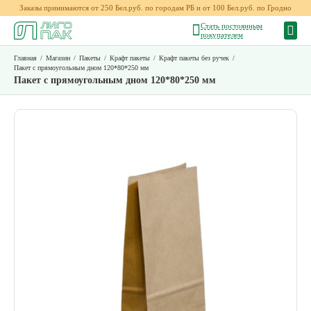
Заказы принимаются от 250 Бел.руб. по городам РБ и от 100 Бел.руб. по Гродно
Стать постоянным
покупателем
Главная
/
Магазин
/
Пакеты
/
Крафт пакеты
/
Крафт пакеты без ручек
/
Пакет с прямоугольным дном 120*80*250 мм
Пакет с прямоугольным дном 120*80*250 мм