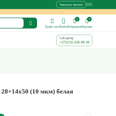
Заказать звонок
0
0
Прайс-лист
Войти
Избранное
Корзина
Call-центр
+375(33) 630-90-50
28+14х50 (10 мкм) белая