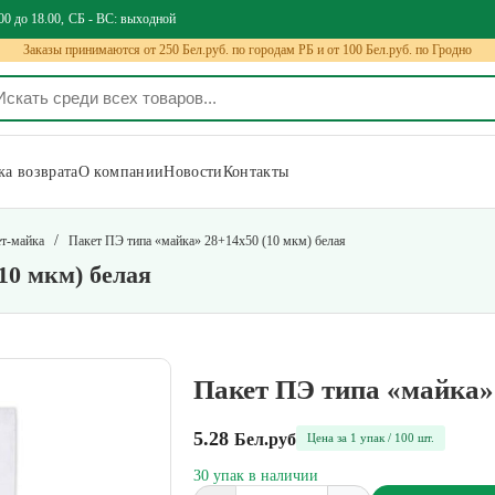
00 до 18.00
СБ - ВС: выходной
Заказы принимаются от 250 Бел.руб. по городам РБ и от 100 Бел.руб. по Гродно
а возврата
О компании
Новости
Контакты
/
т-майка
Пакет ПЭ типа «майка» 28+14х50 (10 мкм) белая
10 мкм) белая
Пакет ПЭ типа «майка» 
5.28
Бел.руб
Цена за 1 упак / 100 шт.
30 упак в наличии