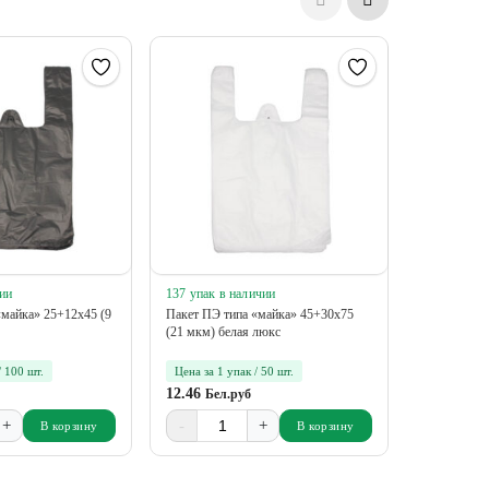
ии
137 упак в наличии
47 упак в 
«майка» 25+12х45 (9
Пакет ПЭ типа «майка» 45+30х75
Пакет ПЭ т
(21 мкм) белая люкс
(12 мкм) го
/ 100 шт.
Цена за 1 упак / 50 шт.
Цена за 1 у
12.46
4.76
Бел.руб
Бел.р
+
-
+
-
В корзину
В корзину