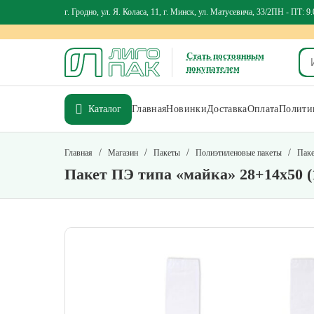
г. Гродно, ул. Я. Коласа, 11, г. Минск, ул. Матусевича, 33/2
ПН - ПТ: 9.
Стать постоянным
покупателем
Каталог
Главная
Новинки
Доставка
Оплата
Политик
/
/
/
/
Главная
Магазин
Пакеты
Полиэтиленовые пакеты
Паке
Пакет ПЭ типа «майка» 28+14х50 (