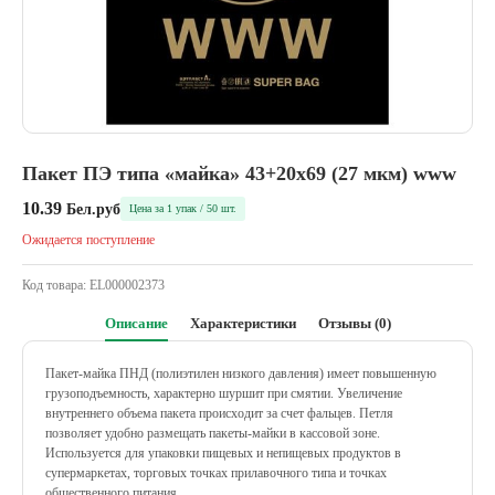
Пакет ПЭ типа «майка» 43+20х69 (27 мкм) www
10.39
Бел.руб
Цена за 1 упак / 50 шт.
Ожидается поступление
Код товара:
EL000002373
Описание
Характеристики
Отзывы (0)
Пакет-майка ПНД (полиэтилен низкого давления) имеет повышенную
грузоподъемность, характерно шуршит при смятии. Увеличение
внутреннего объема пакета происходит за счет фальцев. Петля
позволяет удобно размещать пакеты-майки в кассовой зоне.
Используется для упаковки пищевых и непищевых продуктов в
супермаркетах, торговых точках прилавочного типа и точках
общественного питания.