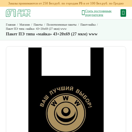
Заказы принимаются от 250 Бел.руб. по городам РБ и от 100 Бел.руб. по Гродно
Стать постоянным
покупателем
Главная
/
Магазин
/
Пакеты
/
Полиэтиленовые пакеты
/
Пакет-майка
/
Пакет ПЭ типа «майка» 43+20х69 (27 мкм) www
Пакет ПЭ типа «майка» 43+20х69 (27 мкм) www